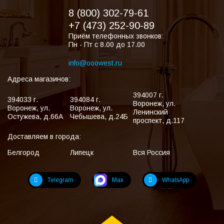
8 (800) 302-79-61
+7 (473) 252-90-89
Приём телефонных звонков:
Пн - Пт с 8.00 до 17.00
info@ooowest.ru
Адреса магазинов:
394007
г.
394033
г.
394084
г.
Воронеж
,
ул.
Воронеж
,
ул.
Воронеж
,
ул.
Ленинский
Остужева, д.66А
Чебышева, д.24Б
проспект, д.117
Доставляем в города:
Белгород
Липецк
Вся Россия
Telegram
Max
WhatsApp