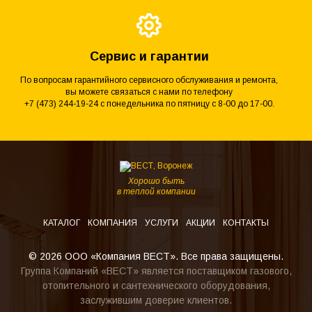
Сервис и гарантии
По вопросам гарантийного сервисного обслуживания и ремонта,
вы можете связаться с нами по телефону
+7 (473) 244-19-24 с понедельника по пятницу с 8-00 до 17-00.
Хорошо быть
в теплой компании
КАТАЛОГ
КОМПАНИЯ
УСЛУГИ
АКЦИИ
КОНТАКТЫ
© 2026 ООО «Компания ВЕСТ». Все права защищены.
Группа Компаний «ВЕСТ» является поставщиком газового,
отопительного и сантехнического оборудования,
заслужившим доверие клиентов.