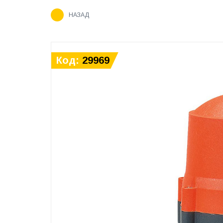
НАЗАД
Код:
29969