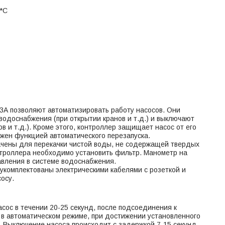
*С
А позволяют автоматизировать работу насосов. Они
водоснабжения (при открытии кранов и т.д.) и выключают
 и т.д.). Кроме этого, контроллер защищает насос от его
бжен функцией автоматического перезапуска.
ены для перекачки чистой воды, не содержащей твердых
нтроллера необходимо установить фильтр. Манометр на
авления в системе водоснабжения.
комплектованы электрическими кабелями с розеткой и
осу.
ос в течении 20-25 секунд, после подсоединения к
в автоматическом режиме, при достижении установленного
 Выключение насоса происходит с задержкой 7-15 секунд,