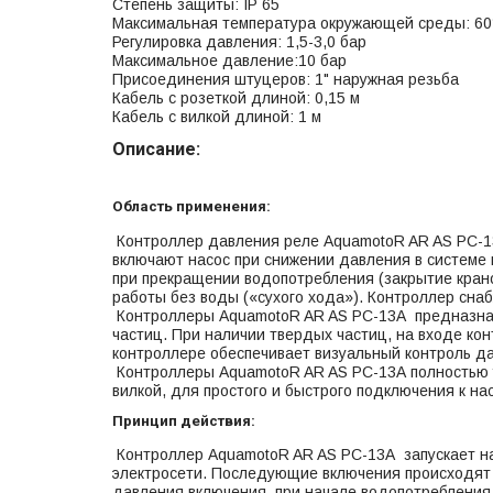
Степень защиты: IP 65
Максимальная температура окружающей среды: 60
Регулировка давления: 1,5-3,0 бар
Максимальное давление:10 бар
Присоединения штуцеров: 1" наружная резьба
Кабель с розеткой длиной: 0,15 м
Кабель с вилкой длиной: 1 м
Описание:
Область применения:
Контроллер давления реле AquamotoR AR AS РС-13
включают насос при снижении давления в системе 
при прекращении водопотребления (закрытие кранов
работы без воды («сухого хода»). Контроллер сна
Контроллеры AquamotoR AR AS РС-13А предназнач
частиц. При наличии твердых частиц, на входе ко
контроллере обеспечивает визуальный контроль д
Контроллеры AquamotoR AR AS РС-13А полностью у
вилкой, для простого и быстрого подключения к нас
Принцип действия:
Контроллер AquamotoR AR AS РС-13А запускает нас
электросети. Последующие включения происходят 
давления включения, при начале водопотребления.