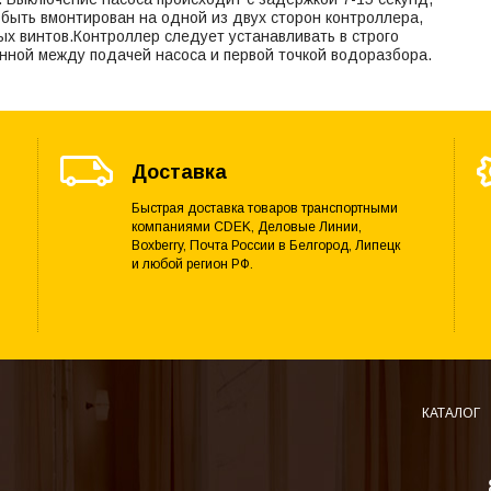
быть вмонтирован на одной из двух сторон контроллера,
ых винтов.Контроллер следует устанавливать в строго
нной между подачей насоса и первой точкой водоразбора.
Доставка
Быстрая доставка товаров транспортными
компаниями CDEK, Деловые Линии,
Boxberry, Почта России в Белгород, Липецк
и любой регион РФ.
КАТАЛОГ