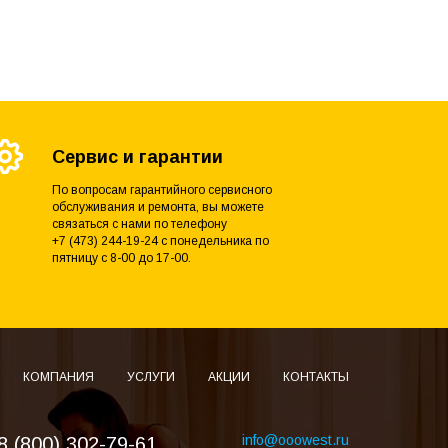
Сервис и гарантии
По вопросам гарантийного сервисного
обслуживания и ремонта, вы можете
связаться с нами по телефону
+7 (473) 244-19-24 с понедельника по
пятницу с 8-00 до 17-00.
КОМПАНИЯ
УСЛУГИ
АКЦИИ
КОНТАКТЫ
info@ooowest.ru
8 (800) 302-79-61