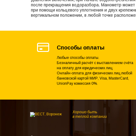
после прекращения водоразбора. Манометр может 
при помощи кольцевого уплотнения и двух крепежн
вертикальном положении, в любой точке расположе
Способы оплаты
Любые способы оплаты.
Безналичный расчёт с выставлением счёта
на оплату для юридических лиц.
Онлайн-оплата для физических лиц любой
банковской картой МИР, Visa, MasterCard,
UnionPay комиссия 0%.
Хорошо быть
в теплой компании