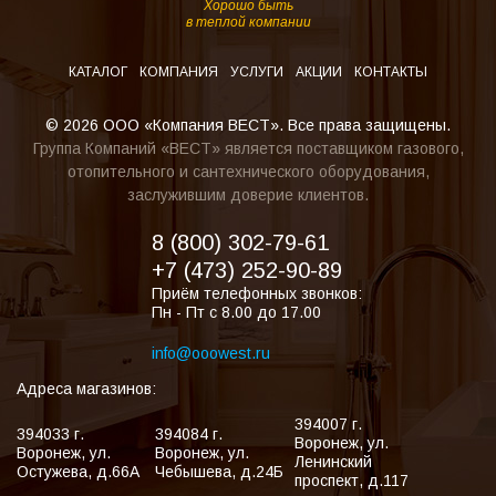
Хорошо быть
в теплой компании
КАТАЛОГ
КОМПАНИЯ
УСЛУГИ
АКЦИИ
КОНТАКТЫ
© 2026 ООО «Компания ВЕСТ». Все права защищены.
Группа Компаний «ВЕСТ» является поставщиком газового,
отопительного и сантехнического оборудования,
заслужившим доверие клиентов.
8 (800) 302-79-61
+7 (473) 252-90-89
Приём телефонных звонков:
Пн - Пт с 8.00 до 17.00
info@ooowest.ru
Адреса магазинов:
394007
г.
394033
г.
394084
г.
Воронеж
,
ул.
Воронеж
,
ул.
Воронеж
,
ул.
Ленинский
Остужева, д.66А
Чебышева, д.24Б
проспект, д.117