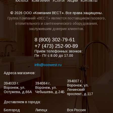
КАТАЛОГ
КОМПАНИЯ
УСЛУГИ
АКЦИИ
КОНТАКТЫ
© 2026 ООО «Компания ВЕСТ». Все права защищены.
Группа Компаний «ВЕСТ» является поставщиком газового,
отопительного и сантехнического оборудования,
заслужившим доверие клиентов.
8 (800) 302-79-61
+7 (473) 252-90-89
Приём телефонных звонков:
Пн - Пт с 8.00 до 17.00
info@ooowest.ru
Адреса магазинов:
394007
г.
394033
г.
394084
г.
Воронеж
,
ул.
Воронеж
,
ул.
Воронеж
,
ул.
Ленинский
Остужева, д.66А
Чебышева, д.24Б
проспект, д.117
Доставляем в города:
Белгород
Липецк
Вся Россия