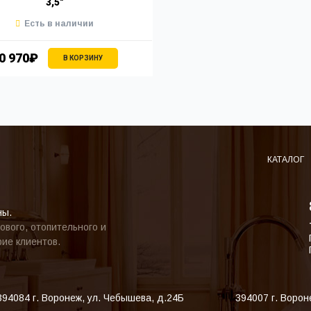
3,5"
Есть в наличии
0 970₽
В КОРЗИНУ
КАТАЛОГ
ны.
ового, отопительного и
ие клиентов.
394084
г. Воронеж
,
ул. Чебышева, д.24Б
394007
г. Ворон