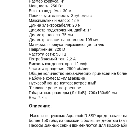
Размер корпуса: 4"
Мощность: 250 Вт
Высота подъёма: 30 м
Производительность: 3 куб.м/час
Максимальный напор: 42 м
Длина электрокабеля: 20 м
Диаметр подключения, дюйм: 1"
Диаметр насоса: 75 мм
Диаметр скважины: не менее 105 мм
Материал корпуса: нержавеющая сталь
Напряжение: 220 В
Частота сети: 50 Гц
Потребляемый ток: 2,2 А
Ёмкость конденсатора: 12 мкф
Частота вращения: 2800 об/мин
Общее количество механических примесей не более
Рабочие колеса: «плавающие»
Пусковой конденсатор: встроенный
Тепловое реле: встроенное
Габаритные размеры (ДхШхВ): 700х160х90 мм
Вес: 7,8 кг
Описание:
Насосы погружные AquamotoR 3SP предназначены д
более 150 гр/м, из скважин с большим дебетом (зап
Насосы данных серий применяются для водоснабже