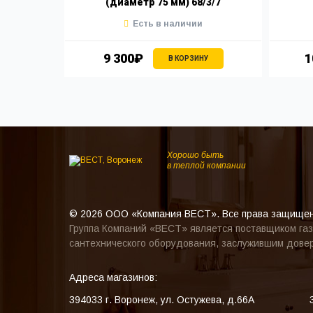
(диаметр 75 мм) 68/3/7
Есть в наличии
9 300₽
1
В КОРЗИНУ
Хорошо быть
в теплой компании
© 2026 ООО «Компания ВЕСТ». Все права защище
Группа Компаний «ВЕСТ» является поставщиком газ
сантехнического оборудования, заслужившим довер
Адреса магазинов:
394033
г. Воронеж
,
ул. Остужева, д.66А