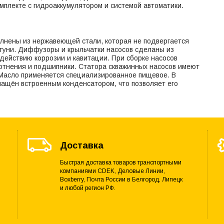
мплекте с гидроаккумулятором и системой автоматики.
олнены из нержавеющей стали, которая не подвергается
атуни. Диффузоры и крыльчатки насосов сделаны из
действию коррозии и кавитации. При сборке насосов
отнения и подшипники. Статора скважинных насосов имеют
Масло применяется специализированное пищевое. В
снащён встроенным конденсатором, что позволяет его
Доставка
Быстрая доставка товаров транспортными
компаниями CDEK, Деловые Линии,
Boxberry, Почта России в Белгород, Липецк
и любой регион РФ.