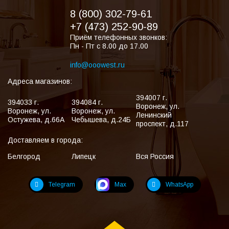
8 (800) 302-79-61
+7 (473) 252-90-89
Приём телефонных звонков:
Пн - Пт с 8.00 до 17.00
info@ooowest.ru
Адреса магазинов:
394007
г.
394033
г.
394084
г.
Воронеж
,
ул.
Воронеж
,
ул.
Воронеж
,
ул.
Ленинский
Остужева, д.66А
Чебышева, д.24Б
проспект, д.117
Доставляем в города:
Белгород
Липецк
Вся Россия
Telegram
Max
WhatsApp