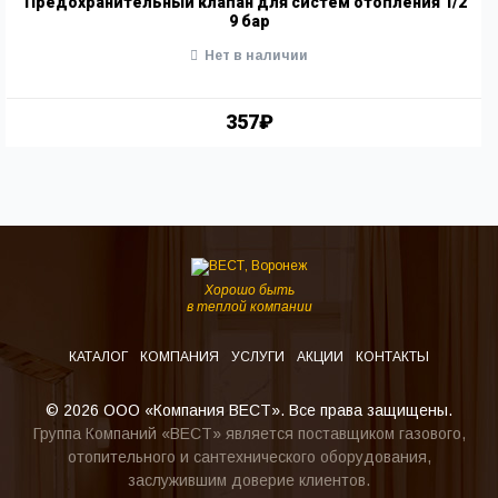
Предохранительный клапан для систем отопления 1/2"
9 бар
Нет в наличии
357₽
Хорошо быть
в теплой компании
КАТАЛОГ
КОМПАНИЯ
УСЛУГИ
АКЦИИ
КОНТАКТЫ
© 2026 ООО «Компания ВЕСТ». Все права защищены.
Группа Компаний «ВЕСТ» является поставщиком газового,
отопительного и сантехнического оборудования,
заслужившим доверие клиентов.