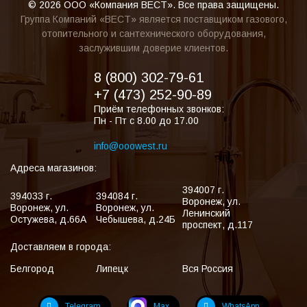
© 2026 ООО «Компания ВЕСТ». Все права защищены.
Группа Компаний «ВЕСТ» является поставщиком газового,
отопительного и сантехнического оборудования,
заслужившим доверие клиентов.
8 (800) 302-79-61
+7 (473) 252-90-89
Приём телефонных звонков:
Пн - Пт с 8.00 до 17.00
info@ooowest.ru
Адреса магазинов:
394007
г.
394033
г.
394084
г.
Воронеж
,
ул.
Воронеж
,
ул.
Воронеж
,
ул.
Ленинский
Остужева, д.66А
Чебышева, д.24Б
проспект, д.117
Доставляем в города:
Белгород
Липецк
Вся Россия
Telegram
Max
WhatsApp