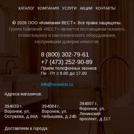
КАТАЛОГ
КОМПАНИЯ
УСЛУГИ
АКЦИИ
КОНТАКТЫ
© 2026 ООО «Компания ВЕСТ». Все права защищены.
Группа Компаний «ВЕСТ» является поставщиком газового,
отопительного и сантехнического оборудования,
заслужившим доверие клиентов.
8 (800) 302-79-61
+7 (473) 252-90-89
Приём телефонных звонков:
Пн - Пт с 8.00 до 17.00
info@ooowest.ru
Адреса магазинов:
394007
г.
394033
г.
394084
г.
Воронеж
,
ул.
Воронеж
,
ул.
Воронеж
,
ул.
Ленинский
Остужева, д.66А
Чебышева, д.24Б
проспект, д.117
Доставляем в города: