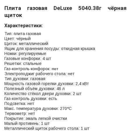
Плита газовая DeLuxe 5040.38г чёрная
щиток
Характеристики:
Тип: плита газовая
Цвет: чёрный
Щиток: металлический
Ящик для хранения посуды: откидная крышка
Ножки: регулируемые
Газовые конфорки: 4 шт
Решетки: стальные
ет
Газ-контроль конфорок: н
Электроподжиг рабочего стола: нет
Тип духовки: газовая
Мощность газовой горелки духовки: 2,4 кВт
Полезный объём духовки: 46 л
Количество стёкол двери духовки: 2 шт
Газ-контроль духовки: есть
Подсветка: нет
Макс. температура духовки: 270*С
Термометр: нет
Покрытие: эмаль легкой очистки
Малый противень: 1 шт
Металлический щиток рабочего стола: 1 шт