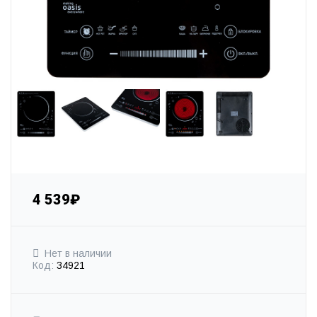
4 539₽
Нет в наличии
Код:
34921