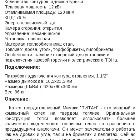
Количество контуров: одноконтурный
Тепловая мощность: 12 кВт
Отапливаемая площадь: 120 кв.м
КПД: 76 %
Энергонезависимый: да
Камера сгорания: открытая
Управление: механическое
Установка: напольная
Материал теплообменника: сталь
Топливо: дрова, уголь, торфобрикеты, пилобрикеты.
Особенности: наличие отверстий для установки и
подключения газовой горелки и электрического ТЭНа.
Подключение:
Патрубок подключения контура отопления: 1 1/2"
Размер дымохода: 10,5х23,5 мм
Размеры (ШхВхГ): 620x790x360 мм
Вес: 96 кг
Описание:
Котел твердотопливный Мимакс "ТИТАН" - это мощный и
компактный котел на твердом топливе. Оригинальная
конструкция топки позволяет использовать большее
количество выделенного топливом тепла по сравнению с
предыдущими аналогами. Он может замечательно работать
как на дровах и угле, так и на брикетах и пеллетах. Сейчас
ведутся работы над газогорелочным устройством для