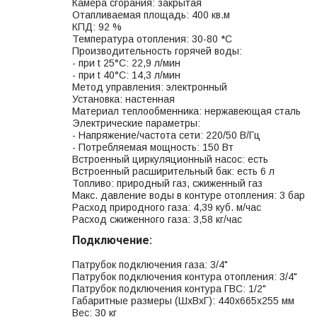
Камера сгорания: закрытая
Отапливаемая площадь: 400 кв.м
КПД: 92 %
Температура отопления: 30-80 *С
Производительность горячей воды:
- при t 25°C: 22,9 л/мин
- при t 40°C: 14,3 л/мин
Метод управления: электронный
Установка: настенная
Материал теплообменника: нержавеющая сталь
Электрические параметры:
- Напряжение/частота сети: 220/50 В/Гц
- Потребляемая мощность: 150 Вт
Встроенный циркуляционный насос: есть
Встроенный расширительный бак: есть 6 л
Топливо: природный газ, сжиженный газ
Макс. давление воды в контуре отопления: 3 бар
Расход природного газа: 4,39 куб. м/час
Расход сжиженного газа: 3,58 кг/час
Подключение:
Патрубок подключения газа: 3/4"
Патрубок подключения контура отопления: 3/4"
Патрубок подключения контура ГВС: 1/2"
Габаритные размеры (ШхВхГ): 440x665x255 мм
Вес: 30 кг