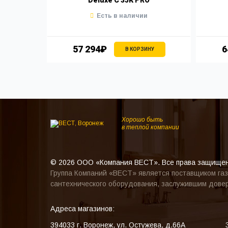
Есть в наличии
57 294₽
6
В КОРЗИНУ
Хорошо быть
в теплой компании
© 2026 ООО «Компания ВЕСТ». Все права защище
Группа Компаний «ВЕСТ» является поставщиком газ
сантехнического оборудования, заслужившим довер
Адреса магазинов:
394033
г. Воронеж
,
ул. Остужева, д.66А