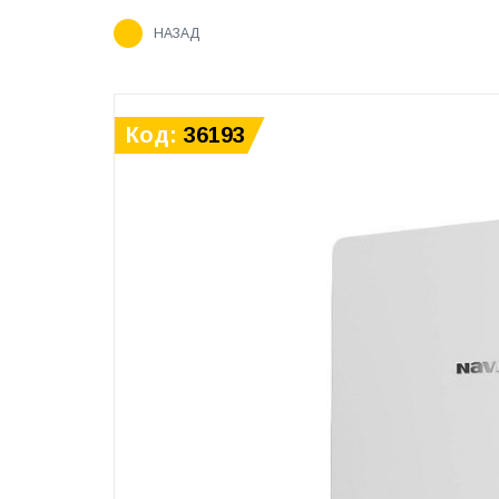
НАЗАД
Код:
36193