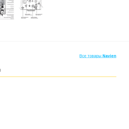
Все товары
Navien
ы