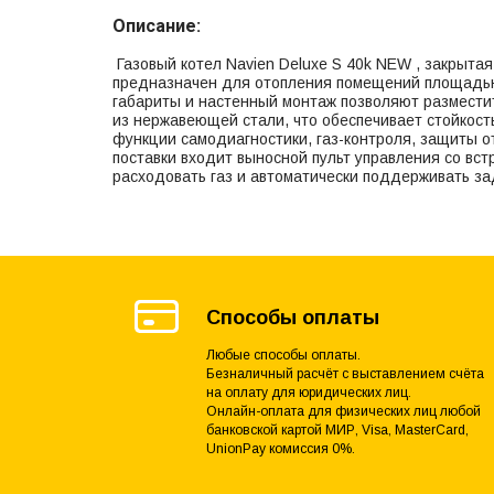
Описание:
Газовый котел Navien Deluxe S 40k NEW , закрытая
предназначен для отопления помещений площадью 
габариты и настенный монтаж позволяют размести
из нержавеющей стали, что обеспечивает стойкост
функции самодиагностики, газ-контроля, защиты от
поставки входит выносной пульт управления со вс
расходовать газ и автоматически поддерживать з
Способы оплаты
Любые способы оплаты.
Безналичный расчёт с выставлением счёта
на оплату для юридических лиц.
Онлайн-оплата для физических лиц любой
банковской картой МИР, Visa, MasterCard,
UnionPay комиссия 0%.