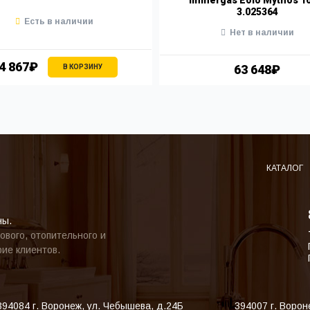
3.025364
Есть в наличии
Нет в наличии
4 867₽
63 648₽
В КОРЗИНУ
КАТАЛОГ
ны.
ового, отопительного и
ие клиентов.
394084
г. Воронеж
,
ул. Чебышева, д.24Б
394007
г. Ворон