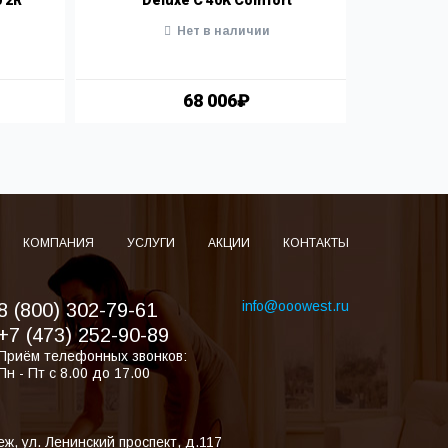
Нет в наличии
47 
68 006₽
КОМПАНИЯ
УСЛУГИ
АКЦИИ
КОНТАКТЫ
info@ooowest.ru
8 (800) 302-79-61
+7 (473) 252-90-89
Приём телефонных звонков:
Пн - Пт с 8.00 до 17.00
еж
,
ул. Ленинский проспект, д.117