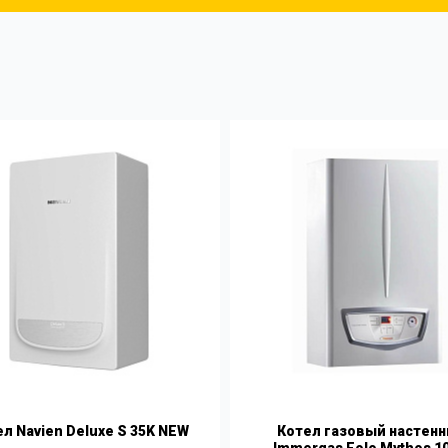
л Navien Deluxe S 35K NEW
Котел газовый настен
Immergas Eolo Mythos 10