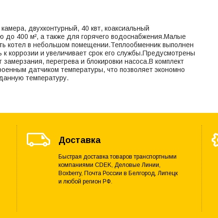
 камера, двухконтурный, 40 квт, коаксиальный
до 400 м², а также для горячего водоснабжения.Малые
ть котел в небольшом помещении.Теплообменник выполнен
ь к коррозии и увеличивает срок его службы.Предусмотрены
 замерзания, перегрева и блокировки насоса.В комплект
троенным датчиком температуры, что позволяет экономно
аданную температуру.
Доставка
Быстрая доставка товаров транспортными
компаниями CDEK, Деловые Линии,
Boxberry, Почта России в Белгород, Липецк
и любой регион РФ.