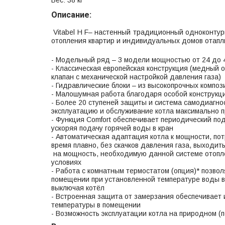
Вес: 38 кг
Описание:
Vitabel H F– настенный традиционный одноконтур
отопления квартир и индивидуальных домов отапл
- Модельный ряд – 3 модели мощностью от 24 до 
- Классическая европейская конструкция (медный 
клапан с механической настройкой давления газа)
- Гидравлические блоки – из высокопрочных компо
- Малошумная работа благодаря особой конструкции
- Более 20 ступеней защиты и система самодиагн
эксплуатацию и обслуживание котла максимально
- Функция Comfort обеспечивает периодический по
ускоряя подачу горячей воды в кран
- Автоматическая адаптация котла к мощности, пот
время плавно, без скачков давления газа, выходит
на мощность, необходимую данной системе отопл
условиях
- Работа с комнатным термостатом (опция)* позво
помещении при установленной температуре воды в
выключая котёл
- Встроенная защита от замерзания обеспечивает 
температуры в помещении
- Возможность эксплуатации котла на природном (