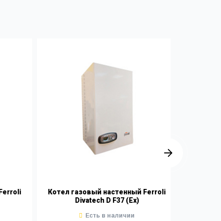
erroli
Котел газовый настенный Ferroli
Котел г
Divatech D F37 (Ex)
Есть в наличии