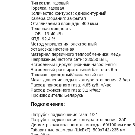
Тип котла: газовый
Горелка: газовая
Количество контуров: одноконтурный
Камера сгорания: закрытая
Отапливаемая площадь: 400 кв.м
Тепловая мощность:
- ОВ: 13-40 кВт
КПД: 92.4 %
Метод управления: электронный
Установка: настенная
Материал первичного теплообменника: медь
Напряжение/частота сети: 230/50 В/Гц
Встроенный циркуляционный насос: Ferroli
Встроенный расширительный бак: есть 6 л
Топливо: природный/сжиженный газ
Макс. давление воды в контуре отопления: 3 бар
Расход природного газа: 4.65 куб. м/час
Расход сжиженного газа: 3.1 кг/час
Производитель: Беларусь
Подключение:
Патрубок подключения газа: 1/2"
Патрубок подключения контура отопления: 3/4"
Диаметр коаксиального дымохода: 60/100 мм или 8
Габаритные размеры (ШхВхГ): 500x742x235 мм