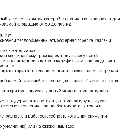
ный котёл с закрытой камерой сгорания. Предназначен для
иваемой площадью от 50 до 400 м2.
40 кВт
основной теплообменник, атмосферная горелка, газовый
зитных материалов
 и специальному трёхскоростному насосу Ferroli
остики с наглядной системой кодификации ошибок делают
 простым
догрев вторичного теплообменника, снижая время нагрева и
ребляемой системой отопления, позволяет быстро и в то же
ь
ения при имеющихся в данный момент температурных
ляет поддерживать постоянную температуру воздуха в
 системе отопления, при необходимости включая и
исправность и работоспособность котла при снижении
по умолчанию) или на сжиженным газе