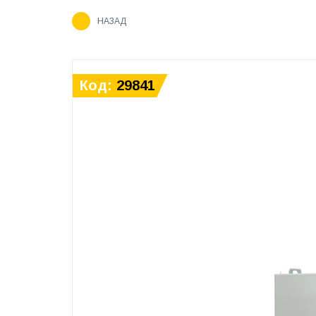
НАЗАД
Код:
29841