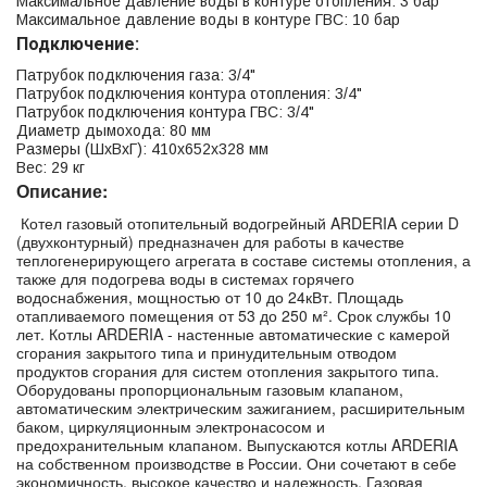
Максимальное давление воды в контуре отопления: 3 бар
Максимальное давление воды в контуре ГВС: 10 бар
Подключение:
Патрубок подключения газа: 3/4"
Патрубок подключения контура отопления: 3/4"
Патрубок подключения контура ГВС: 3/4"
Диаметр дымохода: 80 мм
Размеры (ШхВхГ): 410x652x328 мм
Вес: 29 кг
Описание:
Котел газовый отопительный водогрейный ARDERIA серии D
(двухконтурный) предназначен для работы в качестве
теплогенерирующего агрегата в составе системы отопления, а
также для подогрева воды в системах горячего
водоснабжения, мощностью от 10 до 24кВт. Площадь
отапливаемого помещения от 53 до 250 м². Срок службы 10
лет. Котлы ARDERIA - настенные автоматические с камерой
сгорания закрытого типа и принудительным отводом
продуктов сгорания для систем отопления закрытого типа.
Оборудованы пропорциональным газовым клапаном,
автоматическим электрическим зажиганием, расширительным
баком, циркуляционным электронасосом и
предохранительным клапаном. Выпускаются котлы ARDERIA
на собственном производстве в России. Они сочетают в себе
экономичность, высокое качество и надежность. Газовая