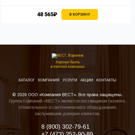
48 565₽
В КОРЗИНУ
Хорошо быть
в теплой компании
КАТАЛОГ
КОМПАНИЯ
УСЛУГИ
АКЦИИ
КОНТАКТЫ
© 2026 ООО «Компания ВЕСТ». Все права защищены.
Группа Компаний «ВЕСТ» является поставщиком газового,
отопительного и сантехнического оборудования,
заслужившим доверие клиентов.
8 (800) 302-79-61
+7 (473) 252-90-89