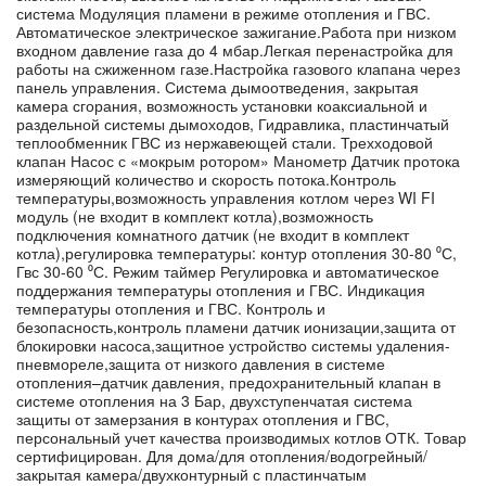
система Модуляция пламени в режиме отопления и ГВС.
Автоматическое электрическое зажигание.Работа при низком
входном давление газа до 4 мбар.Легкая перенастройка для
работы на сжиженном газе.Настройка газового клапана через
панель управления. Система дымоотведения, закрытая
камера сгорания, возможность установки коаксиальной и
раздельной системы дымоходов, Гидравлика, пластинчатый
теплообменник ГВС из нержавеющей стали. Трехходовой
клапан Насос с «мокрым ротором» Манометр Датчик протока
измеряющий количество и скорость потока.Контроль
температуры,возможность управления котлом через WI FI
модуль (не входит в комплект котла),возможность
подключения комнатного датчик (не входит в комплект
котла),регулировка температуры: контур отопления 30-80 ⁰С,
Гвс 30-60 ⁰С. Режим таймер Регулировка и автоматическое
поддержания температуры отопления и ГВС. Индикация
температуры отопления и ГВС. Контроль и
безопасность,контроль пламени датчик ионизации,защита от
блокировки насоса,защитное устройство системы удаления-
пневмореле,защита от низкого давления в системе
отопления–датчик давления, предохранительный клапан в
системе отопления на 3 Бар, двухступенчатая система
защиты от замерзания в контурах отопления и ГВС,
персональный учет качества производимых котлов ОТК. Товар
сертифицирован. Для дома/для отопления/водогрейный/
закрытая камера/двухконтурный с пластинчатым