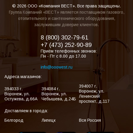
© 2026 ООО «Компания ВЕСТ». Все права защищены.
Группа Компаний «ВЕСТ» является поставщиком газового,
отопительного и сантехнического оборудования,
заслужившим доверие клиентов.
8 (800) 302-79-61
+7 (473) 252-90-89
Приём телефонных звонков:
Пн - Пт с 8.00 до 17.00
info@ooowest.ru
Адреса магазинов:
394007
г.
394033
г.
394084
г.
Воронеж
,
ул.
Воронеж
,
ул.
Воронеж
,
ул.
Ленинский
Остужева, д.66А
Чебышева, д.24Б
проспект, д.117
Доставляем в города:
Белгород
Липецк
Вся Россия