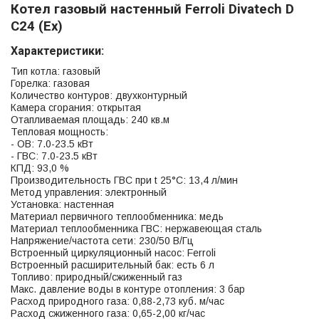
Котел газовый настенный Ferroli Divatech D
C24 (Ex)
Характеристики:
Тип котла: газовый
Горелка: газовая
Количество контуров: двухконтурный
Камера сгорания: открытая
Отапливаемая площадь: 240 кв.м
Тепловая мощность:
- ОВ: 7.0-23.5 кВт
- ГВС: 7.0-23.5 кВт
КПД: 93,0 %
Производительность ГВС при t 25°C: 13,4 л/мин
Метод управления: электронный
Установка: настенная
Материал первичного теплообменника: медь
Материал теплообменника ГВС: нержавеющая сталь
Напряжение/частота сети: 230/50 В/Гц
Встроенный циркуляционный насос: Ferroli
Встроенный расширительный бак: есть 6 л
Топливо: природный/сжиженный газ
Макс. давление воды в контуре отопления: 3 бар
Расход природного газа: 0,88-2,73 куб. м/час
Расход сжиженного газа: 0,65-2,00 кг/час