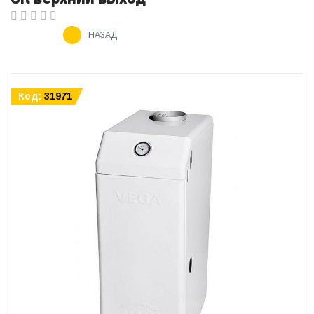
НАЗАД
Код:
31971