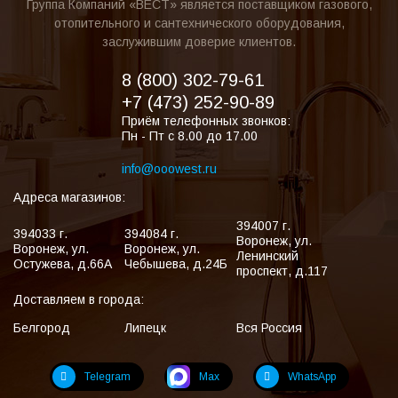
Группа Компаний «ВЕСТ» является поставщиком газового,
отопительного и сантехнического оборудования,
заслужившим доверие клиентов.
8 (800) 302-79-61
+7 (473) 252-90-89
Приём телефонных звонков:
Пн - Пт с 8.00 до 17.00
info@ooowest.ru
Адреса магазинов:
394007
г.
394033
г.
394084
г.
Воронеж
,
ул.
Воронеж
,
ул.
Воронеж
,
ул.
Ленинский
Остужева, д.66А
Чебышева, д.24Б
проспект, д.117
Доставляем в города:
Белгород
Липецк
Вся Россия
Telegram
Max
WhatsApp