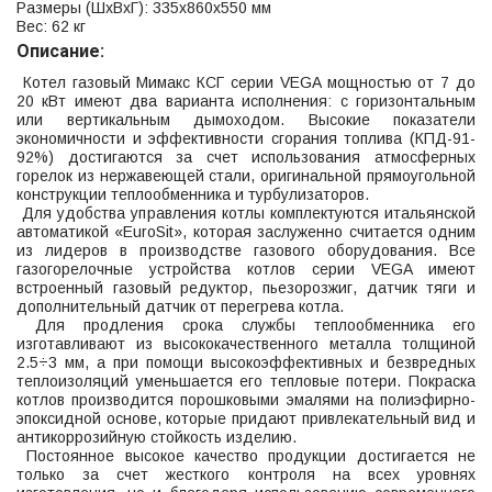
Размеры (ШхВхГ): 335x860x550 мм
Вес: 62 кг
Описание:
Котел газовый Мимакс КСГ серии VEGA мощностью от 7 до
20 кВт имеют два варианта исполнения: с горизонтальным
или вертикальным дымоходом. Высокие показатели
экономичности и эффективности сгорания топлива (КПД-91-
92%) достигаются за счет использования атмосферных
горелок из нержавеющей стали, оригинальной прямоугольной
конструкции теплообменника и турбулизаторов.
Для удобства управления котлы комплектуются итальянской
автоматикой «EuroSit», которая заслуженно считается одним
из лидеров в производстве газового оборудования. Все
газогорелочные устройства котлов серии VEGA имеют
встроенный газовый редуктор, пьезорозжиг, датчик тяги и
дополнительный датчик от перегрева котла.
Для продления срока службы теплообменника его
изготавливают из высококачественного металла толщиной
2.5÷3 мм, а при помощи высокоэффективных и безвредных
теплоизоляций уменьшается его тепловые потери. Покраска
котлов производится порошковыми эмалями на полиэфирно-
эпоксидной основе, которые придают привлекательный вид и
антикоррозийную стойкость изделию.
Постоянное высокое качество продукции достигается не
только за счет жесткого контроля на всех уровнях