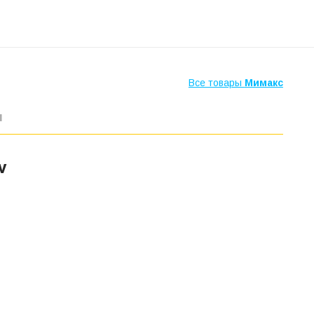
Все товары
Мимакс
ы
V