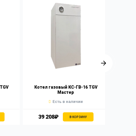
 TGV
Котел газовый КС-ГВ-16 TGV
Котел
Мастер
Есть в наличии
39 208₽
39 
В КОРЗИНУ