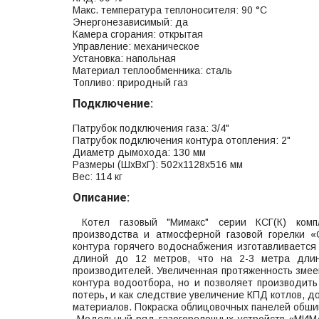
Макс. температура теплоносителя: 90 °С
Энергонезависимый: да
Камера сгорания: открытая
Управление: механическое
Установка: напольная
Материал теплообменника: сталь
Топливо: природный газ
Подключение:
Патрубок подключения газа: 3/4"
Патрубок подключения контура отопления: 2"
Диаметр дымохода: 130 мм
Размеры (ШхВхГ): 502x1128x516 мм
Вес: 114 кг
Описание:
Котел газовый "Мимакс" серии КСГ(К) компл
производства и атмосферной газовой горелки 
контура горячего водоснабжения изготавливается
длиной до 12 метров, что на 2-3 метра длин
производителей. Увеличенная протяженность змеев
контура водоотбора, но и позволяет производит
потерь, и как следствие увеличение КПД котлов, 
материалов. Покраска облицовочных панелей обшив
Модельный ряд газогорелочных устройств «МИМА