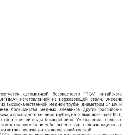
ектуется автоматикой безопасности "TGV" китайского
«OPTIMA» изготовленной из нержавеющей стали. Змеевик
 из высококачественной медной трубки диаметром 14 мм и
нее большинства медных змеевиков других российских
ика и проходного сечения трубки, не только повышает КПД
ь отбор горячей воды бесперебойно. Уменьшение тепловых
достигается применением безасбестовых теплоизоляционных
ки котлов производится порошковой краской.
КС», позволяет предприятию осуществлять выпуск котлов