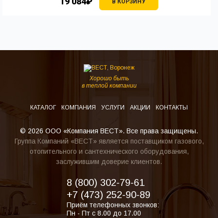
19 084₽
В КОРЗИНУ
Хорошо быть
в теплой компании
КАТАЛОГ
КОМПАНИЯ
УСЛУГИ
АКЦИИ
КОНТАКТЫ
© 2026 ООО «Компания ВЕСТ». Все права защищены.
Группа Компаний «ВЕСТ» является поставщиком газового,
отопительного и сантехнического оборудования,
заслужившим доверие клиентов.
8 (800) 302-79-61
+7 (473) 252-90-89
Приём телефонных звонков:
Пн - Пт с 8.00 до 17.00