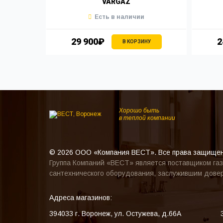
VARGAZ
Есть в наличии
29 900₽
2
В КОРЗИНУ
Хорошо быть
в теплой компании
© 2026 ООО «Компания ВЕСТ». Все права защище
Группа Компаний «ВЕСТ» является поставщиком газ
сантехнического оборудования, заслужившим довер
Адреса магазинов:
394033
г. Воронеж
,
ул. Остужева, д.66А