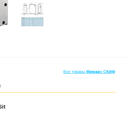
Все товары
Мимакс СКИФ
ы
Sit