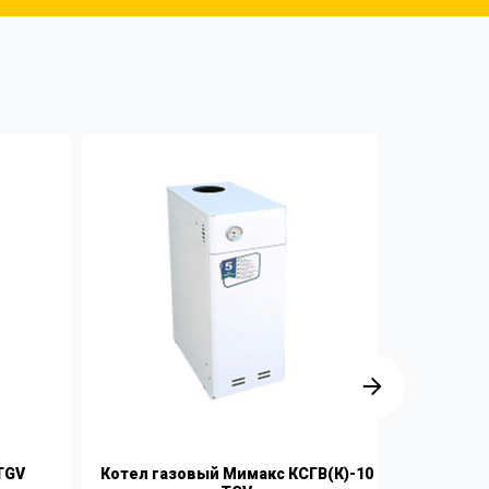
TGV
Котел газовый Мимакс КСГВ(К)-10
Котел