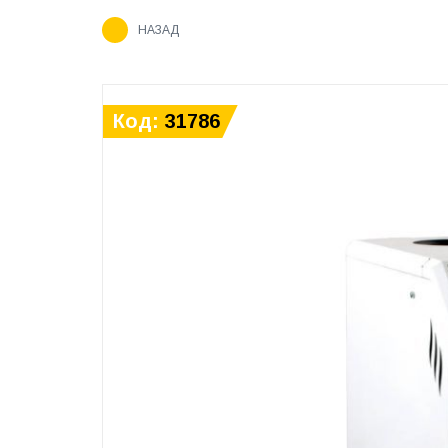
НАЗАД
Код:
31786