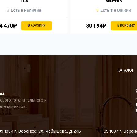
TGV
Мастер
Есть в наличии
Есть в наличии
4 470₽
30 194₽
В КОРЗИНУ
В КОРЗИНУ
КАТАЛОГ
ны.
ового, отопительного и
ие клиентов.
394084
г. Воронеж
,
ул. Чебышева, д.24Б
394007
г. Ворон