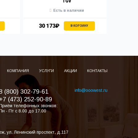
TGV
Есть в наличии
30 173₽
25 
В КОРЗИНУ
КОМПАНИЯ
УСЛУГИ
АКЦИИ
КОНТАКТЫ
info@ooowest.ru
8 (800) 302-79-61
+7 (473) 252-90-89
Приём телефонных звонков:
Пн - Пт с 8.00 до 17.00
еж
,
ул. Ленинский проспект, д.117