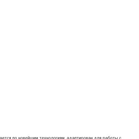
ается по новейшим технологиям, адаптирован для работы с