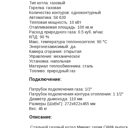
Тип котла: газовый
Горелка: газовая
Количество контуров: одноконтурный
Автоматика: Sit 630
Тепловая мощность: 10 кВт
Отапливаемая площадь: 100 кв.м
Расход природного газа: 0.5 куб. м/час
КПД: 90 %
Макс. температура теплоносителя: 90 °С
Энергонезависимый: да
Камера сгорания: открытая
Управление: механическое
Установка: напольная
Материал теплообменника: сталь
Топливо: природный газ
Подключение:
Патрубок подключения газа: 1/2"
Патрубок подключения контура отопления: 1 1/2"
Диаметр дымохода: 110 мм
Размеры (ШхВхГ): 272x822x465 мм
Вес: 46 кг
Описание:
Стальной газовый котел Мимакс серии СКИФ выпуск