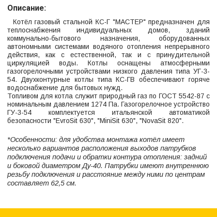
Описание:
Котёл газовый стальной КС-Г "МАСТЕР" предназначен для
теплоснабжения индивидуальных домов, зданий
коммунально-бытового назначения, оборудованных
автономными системами водяного отопления непрерывного
действия, как с естественной, так и с принудительной
циркуляцией воды. Котлы оснащены атмосферными
газогорелочными устройствами низкого давления типа УГ-3-
54. Двухконтурные котлы типа КС-ГВ обеспечивают горяче
водоснабжение для бытовых нужд.
Топливом для котла служит природный газ по ГОСТ 5542-87 с
номинальным давлением 1274 Па. Газогорелочное устройство
ГУ-3-54 комплектуется итальянской автоматикой
безопасности "EvroSit 630", "MiniSit 630", "NovaSit 820".
*Особенности: для удобства монтажа котёл имеет
несколько вариантов расположения выходов патрубков
подключения подачи и обратки контура отопления: задний
и боковой диаметром Ду-40. Патрубки имеют внутреннюю
резьбу подключения и расстояние между ними по центрам
составляет 62,5 см.