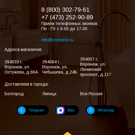
8 (800) 302-79-61
+7 (473) 252-90-89
Приём телефонных звонков:
Пн - Пт с 8.00 до 17.00
info@ooowest.ru
Адреса магазинов:
394007
г.
394033
г.
394084
г.
Воронеж
,
ул.
Воронеж
,
ул.
Воронеж
,
ул.
Ленинский
Остужева, д.66А
Чебышева, д.24Б
проспект, д.117
Доставляем в города:
Белгород
Липецк
Вся Россия
Telegram
Max
WhatsApp