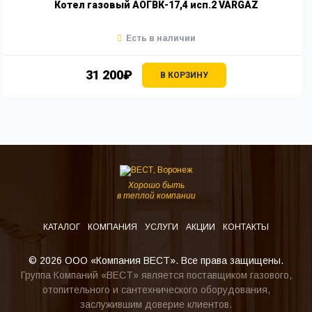
Котел газовый АОГВК-17,4 исп.2 VARGAZ
Есть в наличии
31 200₽
В КОРЗИНУ
Хорошо быть
в теплой компании
КАТАЛОГ
КОМПАНИЯ
УСЛУГИ
АКЦИИ
КОНТАКТЫ
© 2026 ООО «Компания ВЕСТ». Все права защищены.
Группа Компаний «ВЕСТ» является поставщиком газового,
отопительного и сантехнического оборудования,
заслужившим доверие клиентов.