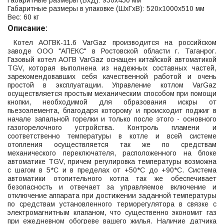
Габаритные размеры (ВхД): 950x450 мм
Габаритные размеры в упаковке (ШхГхВ): 520х1000x510 мм
Вес: 60 кг
Описание:
Котел АОГВК-11.6 VarGaz производится на российском
заводе ООО "АПЕКС" в Ростовской области г. Таганрог.
Газовый котел АОГВ VarGaz оснащен китайской автоматикой
TGV, которая выполнена из надежных составных частей,
зарекомендовавших себя качественной работой и очень
простой в эксплуатации. Управление котлом VarGaz
осуществляется простым механическим способом при помощи
кнопки, необходимой для образования искры от
пьезоэлемента, благодаря которому и происходит поджиг в
начале запальной горелки и только после этого - основного
газогорелочного устройства. Контроль пламени и
соответственно температуры в котле и всей системе
отопления осуществляется так же по средствам
механического переключателя, расположенного на блоке
автоматике TGV, причем регулировка температуры возможна
с шагом в 5*С и в пределах от +50*С до +90*С. Система
автоматики отопительного котла так же обеспечивает
безопасность и отвечает за управляемое включение и
отключение аппарата при достижении заданной температуры
по средствам установленного терморегулятора в связке с
электромагнитным клапаном, что существенно экономит газ
при ежедневном обогреве вашего жилья. Наличие датчика