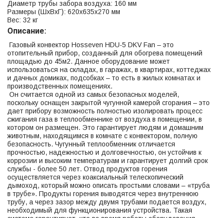
Диаметр трубы забора воздуха: 160 мм
Размеры (ШхВхГ): 620х635х270 мм
Вес: 32 кг
Описание:
Газовый конвектор Hosseven HDU-5 DKV Fan – это
отопительный прибор, созданный для обогрева помещений
площадью до 45м2. Данное оборудование может
использоваться на складах, в гаражах, в квартирах, коттеджах
и дачных домиках, подсобках – то есть в жилых комнатах и
производственных помещениях.
Он считается одной из самых безопасных моделей,
поскольку оснащен закрытой чугунной камерой сгорания – это
дает прибору возможность полностью изолировать процесс
сжигания газа в теплообменнике от воздуха в помещении, в
котором он размещен. Это гарантирует людям и домашним
животным, находящимся в комнате с конвектором, полную
безопасность. Чугунный теплообменник отличается
прочностью, надежностью и долговечностью, он устойчив к
коррозии и высоким температурам и гарантирует долгий срок
службы - более 50 лет. Отвод продуктов горения
осуществляется через коаксиальный телескопический
дымоход, который можно описать простыми словами – «труба
в трубе». Продукты горения выводятся через внутреннюю
трубу, а через зазор между двумя трубами подается воздух,
необходимый для функционирования устройства. Такая