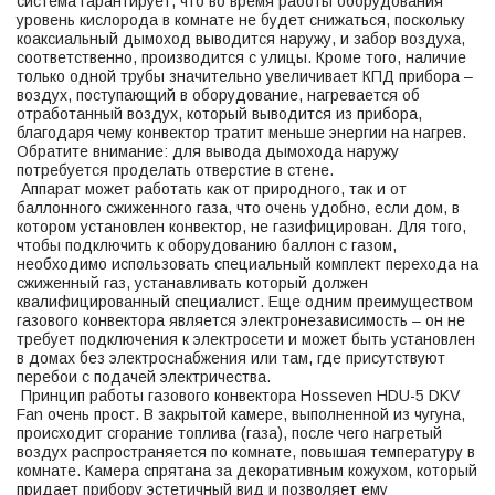
система гарантирует, что во время работы оборудования
уровень кислорода в комнате не будет снижаться, поскольку
коаксиальный дымоход выводится наружу, и забор воздуха,
соответственно, производится с улицы. Кроме того, наличие
только одной трубы значительно увеличивает КПД прибора –
воздух, поступающий в оборудование, нагревается об
отработанный воздух, который выводится из прибора,
благодаря чему конвектор тратит меньше энергии на нагрев.
Обратите внимание: для вывода дымохода наружу
потребуется проделать отверстие в стене.
Аппарат может работать как от природного, так и от
баллонного сжиженного газа, что очень удобно, если дом, в
котором установлен конвектор, не газифицирован. Для того,
чтобы подключить к оборудованию баллон с газом,
необходимо использовать специальный комплект перехода на
сжиженный газ, устанавливать который должен
квалифицированный специалист. Еще одним преимуществом
газового конвектора является электронезависимость – он не
требует подключения к электросети и может быть установлен
в домах без электроснабжения или там, где присутствуют
перебои с подачей электричества.
Принцип работы газового конвектора Hosseven HDU-5 DKV
Fan очень прост. В закрытой камере, выполненной из чугуна,
происходит сгорание топлива (газа), после чего нагретый
воздух распространяется по комнате, повышая температуру в
комнате. Камера спрятана за декоративным кожухом, который
придает прибору эстетичный вид и позволяет ему