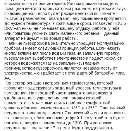
вписываться в любой интерьер. Рассматриваемая модель
оснащена вентилятором, который разгоняет нагретый воздух
по помещению. Тепло будет распределяться по комнате
быстро и равномерно, благодаря чему помещение прогреется
до нужной температуры в кратчайшие сроки. Hosseven HDU-5
DKV Fan никак не помешает вашему отдыху, работе, учебе
или попыткам уложить спать маленького ребенка – данный
аппарат не шумит и во время работы.
Наличие пьезорозжига значительно упрощает эксплуатацию
прибора и имеет следующий принцип работы. Если нажать
кнопку включения после подачи газа на запальную горелку,
пьезоэлемент выработает электричество и подаст искру, от
которой подожжется газ на запальнике. Главным
преимуществом пьезорозжига является независимость от
электричества – он работает от стандартной батарейки типа
АА.
Конвектор оснащен встроенным термостатом, который
позволяет поддерживать заданный уровень температуры в
помещении. На передней части аппарата расположена
удобная панель управления, при помощи которой
пользователь может выставить наиболее комфортный
уровень обогрева помещения –от 13°C до 35°C. Пластиковый
регулятор температуры имеет 7 положений – если установить
его в позицию, обозначенную цифрой 1, то устройство будет
нагревать воздух в помещении до 13°C. При установке
регулятора в положение 7 агрегат будет поддерживать