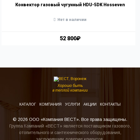
Конвектор газовый чугунный HDU-5DK Hosseven
Нет в наличии
52 800₽
Хорошо быть
в теплой компании
КАТАЛОГ
КОМПАНИЯ
УСЛУГИ
АКЦИИ
КОНТАКТЫ
© 2026 ООО «Компания ВЕСТ». Все права защищены.
Группа Компаний «ВЕСТ» является поставщиком газового,
отопительного и сантехнического оборудования,
заслужившим доверие клиентов.