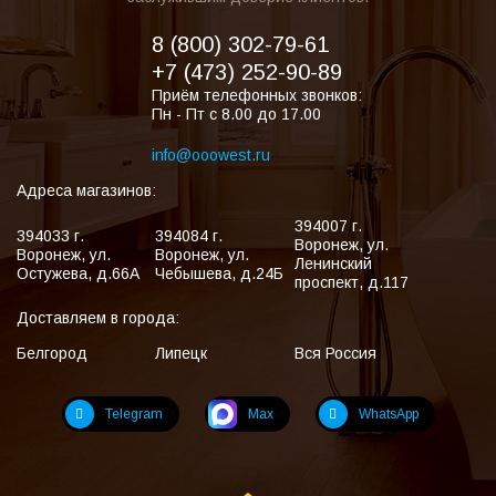
8 (800) 302-79-61
+7 (473) 252-90-89
Приём телефонных звонков:
Пн - Пт с 8.00 до 17.00
info@ooowest.ru
Адреса магазинов:
394007
г.
394033
г.
394084
г.
Воронеж
,
ул.
Воронеж
,
ул.
Воронеж
,
ул.
Ленинский
Остужева, д.66А
Чебышева, д.24Б
проспект, д.117
Доставляем в города:
Белгород
Липецк
Вся Россия
Telegram
Max
WhatsApp