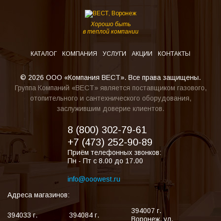
Хорошо быть
в теплой компании
КАТАЛОГ
КОМПАНИЯ
УСЛУГИ
АКЦИИ
КОНТАКТЫ
© 2026 ООО «Компания ВЕСТ». Все права защищены.
Группа Компаний «ВЕСТ» является поставщиком газового,
отопительного и сантехнического оборудования,
заслужившим доверие клиентов.
8 (800) 302-79-61
+7 (473) 252-90-89
Приём телефонных звонков:
Пн - Пт с 8.00 до 17.00
info@ooowest.ru
Адреса магазинов:
394007
г.
394033
г.
394084
г.
Воронеж
,
ул.