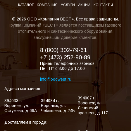
КАТАЛОГ
КОМПАНИЯ
УСЛУГИ
АКЦИИ
КОНТАКТЫ
© 2026 ООО «Компания ВЕСТ». Все права защищены.
Группа Компаний «ВЕСТ» является поставщиком газового,
отопительного и сантехнического оборудования,
заслужившим доверие клиентов.
8 (800) 302-79-61
+7 (473) 252-90-89
Приём телефонных звонков:
Пн - Пт с 8.00 до 17.00
info@ooowest.ru
Адреса магазинов:
394007
г.
394033
г.
394084
г.
Воронеж
,
ул.
Воронеж
,
ул.
Воронеж
,
ул.
Ленинский
Остужева, д.66А
Чебышева, д.24Б
проспект, д.117
Доставляем в города: