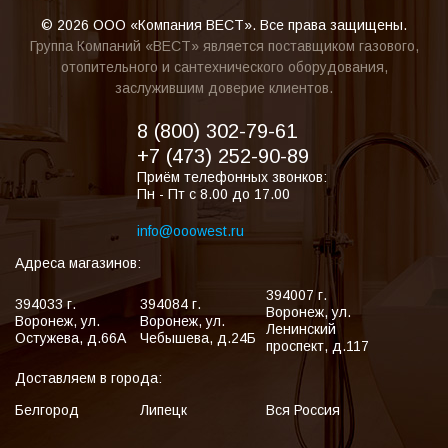
© 2026 ООО «Компания ВЕСТ». Все права защищены.
Группа Компаний «ВЕСТ» является поставщиком газового,
отопительного и сантехнического оборудования,
заслужившим доверие клиентов.
8 (800) 302-79-61
+7 (473) 252-90-89
Приём телефонных звонков:
Пн - Пт с 8.00 до 17.00
info@ooowest.ru
Адреса магазинов:
394007
г.
394033
г.
394084
г.
Воронеж
,
ул.
Воронеж
,
ул.
Воронеж
,
ул.
Ленинский
Остужева, д.66А
Чебышева, д.24Б
проспект, д.117
Доставляем в города:
Белгород
Липецк
Вся Россия