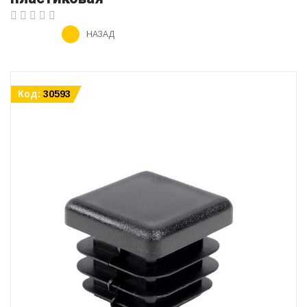
НАЗАД
Код:
30593