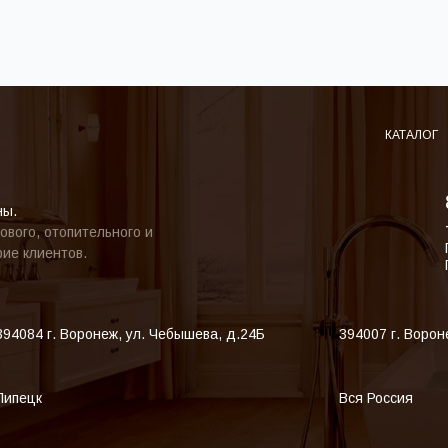
КАТАЛОГ
ны.
ового, отопительного и
ие клиентов.
394084
г. Воронеж
,
ул. Чебышева, д.24Б
394007
г. Ворон
Липецк
Вся Россия