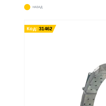
НАЗАД
Код:
31462