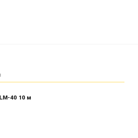
ы
LМ-40 10 м