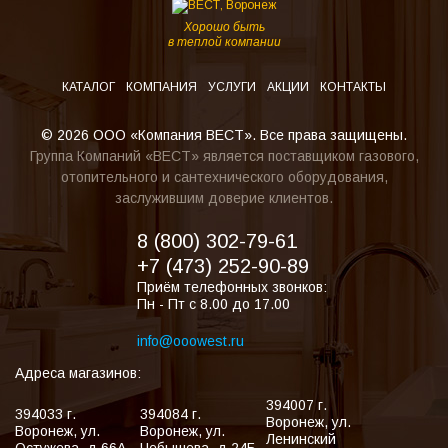
Хорошо быть
в теплой компании
КАТАЛОГ
КОМПАНИЯ
УСЛУГИ
АКЦИИ
КОНТАКТЫ
© 2026 ООО «Компания ВЕСТ». Все права защищены.
Группа Компаний «ВЕСТ» является поставщиком газового,
отопительного и сантехнического оборудования,
заслужившим доверие клиентов.
8 (800) 302-79-61
+7 (473) 252-90-89
Приём телефонных звонков:
Пн - Пт с 8.00 до 17.00
info@ooowest.ru
Адреса магазинов:
394007
г.
394033
г.
394084
г.
Воронеж
,
ул.
Воронеж
,
ул.
Воронеж
,
ул.
Ленинский
Остужева, д.66А
Чебышева, д.24Б