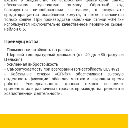
входят в зацепление со встроенным фиксатором замка,
обеспечивая ступенчатую затяжку. Обратный ход
блокируется пилообразными выступами, в результате
предотвращается ослабление хомута, а петля становится
только крепче. При производстве кабельной стяжки «GR-fix»
используется исключительно качественное первичное сырье-
нейлон 6.6.
Преимущества:
- Повышенная стойкость на разрыв
- Широкий температурный диапазон (от -40 до +85 градусов
Цельсия)
- Усиленная вибростойкость
- Самозатухаемость при возгорании (огнестойкость UL94V2)
- Кабельные стяжки «GR-fix» обеспечивают высокую
надежность фиксации, облегчая монтаж и сокращая время
работы. Универсальность данных стяжек позволяет
применять их в различных отраслях производства, ремонта и
хозяйственной деятельности.