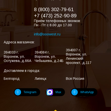
8 (800) 302-79-61
+7 (473) 252-90-89
Приём телефонных звонков:
Пн - Пт с 8.00 до 17.00
info@ooowest.ru
Адреса магазинов:
394007
г.
394033
г.
394084
г.
Воронеж
,
ул.
Воронеж
,
ул.
Воронеж
,
ул.
Ленинский
Остужева, д.66А
Чебышева, д.24Б
проспект, д.117
Доставляем в города:
Белгород
Липецк
Вся Россия
Telegram
Max
WhatsApp