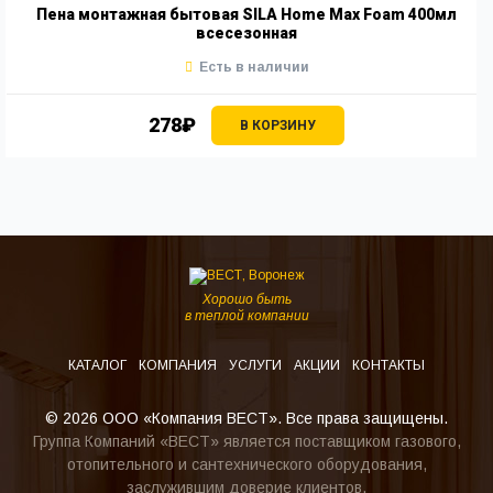
Пена монтажная бытовая SILA Home Max Foam 400мл
всесезонная
Есть в наличии
278₽
В КОРЗИНУ
Хорошо быть
в теплой компании
КАТАЛОГ
КОМПАНИЯ
УСЛУГИ
АКЦИИ
КОНТАКТЫ
© 2026 ООО «Компания ВЕСТ». Все права защищены.
Группа Компаний «ВЕСТ» является поставщиком газового,
отопительного и сантехнического оборудования,
заслужившим доверие клиентов.