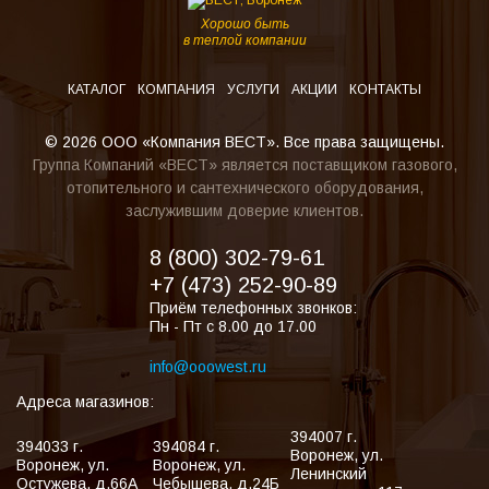
Хорошо быть
в теплой компании
КАТАЛОГ
КОМПАНИЯ
УСЛУГИ
АКЦИИ
КОНТАКТЫ
© 2026 ООО «Компания ВЕСТ». Все права защищены.
Группа Компаний «ВЕСТ» является поставщиком газового,
отопительного и сантехнического оборудования,
заслужившим доверие клиентов.
8 (800) 302-79-61
+7 (473) 252-90-89
Приём телефонных звонков:
Пн - Пт с 8.00 до 17.00
info@ooowest.ru
Адреса магазинов:
394007
г.
394033
г.
394084
г.
Воронеж
,
ул.
Воронеж
,
ул.
Воронеж
,
ул.
Ленинский
Остужева, д.66А
Чебышева, д.24Б