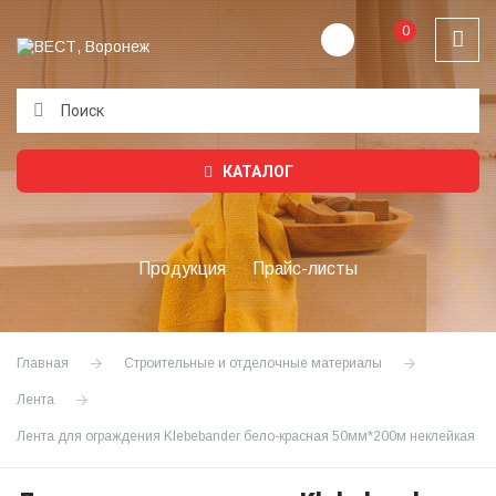
0
Подождите...
КАТАЛОГ
Продукция
Прайс-листы
Главная
Строительные и отделочные материалы
Лента
Лента для ограждения Klebebаnder бело-красная 50мм*200м неклейкая