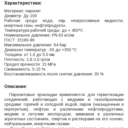
Характеристики:
Материал: паронит
Диаметр: Ду-100
Рабочая среда: вода, пар, неагрессивные жидкости,
инертные газы, нефтепродукты.
Температура рабочей среды: до + 450*С
Номинальное давление: PN 63 кгс/кв
ГОСТ: 15180-86
Максимальное давление: 64 бар
Диапазон температур: -50 до +350 °С
Толщина: от 1.0 до 5.0 мм
Плотность: 1,8-2,0 гр/см
Предел прочности: 15 МРа
Сжимаемость: 5-15 %
Восстанавливаемость после снятия давления: 35 %
Описание:
Паронитовые прокладки применяются для герметизации
соединений, работающих с жидкими и газообразными
средами: горячей и холодной водой, паром (насыщенным и
перегретым), нефтью и различными нефтепродуктами,
жидким и летучим кислородом, аммиаком в различных
агрегатных состояниях, спиртом и растворами на его основе,
нейтральными, инертными газами.