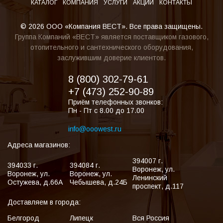
КАТАЛОГ
КОМПАНИЯ
УСЛУГИ
АКЦИИ
КОНТАКТЫ
© 2026 ООО «Компания ВЕСТ». Все права защищены.
Группа Компаний «ВЕСТ» является поставщиком газового,
отопительного и сантехнического оборудования,
заслужившим доверие клиентов.
8 (800) 302-79-61
+7 (473) 252-90-89
Приём телефонных звонков:
Пн - Пт с 8.00 до 17.00
info@ooowest.ru
Адреса магазинов:
394007
г.
394033
г.
394084
г.
Воронеж
,
ул.
Воронеж
,
ул.
Воронеж
,
ул.
Ленинский
Остужева, д.66А
Чебышева, д.24Б
проспект, д.117
Доставляем в города:
Белгород
Липецк
Вся Россия