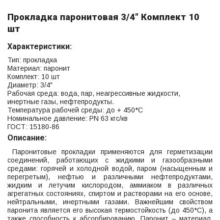
Прокладка паронитовая 3/4" Комплект 10
шт
Характеристики:
Тип: прокладка
Материал: паронит
Комплект: 10 шт
Диаметр: 3/4"
Рабочая среда: вода, пар, неагрессивные жидкости,
инертные газы, нефтепродукты.
Температура рабочей среды: до + 450*С
Номинальное давление: PN 63 кгс/кв
ГОСТ: 15180-86
Описание:
Паронитовые прокладки применяются для герметизации
соединений, работающих с жидкими и газообразными
средами: горячей и холодной водой, паром (насыщенным и
перегретым), нефтью и различными нефтепродуктами,
жидким и летучим кислородом, аммиаком в различных
агрегатных состояниях, спиртом и растворами на его основе,
нейтральными, инертными газами. Важнейшим свойством
паронита является его высокая термостойкость (до 450*С), а
также способность к абсорбированию. Паронит – материал,