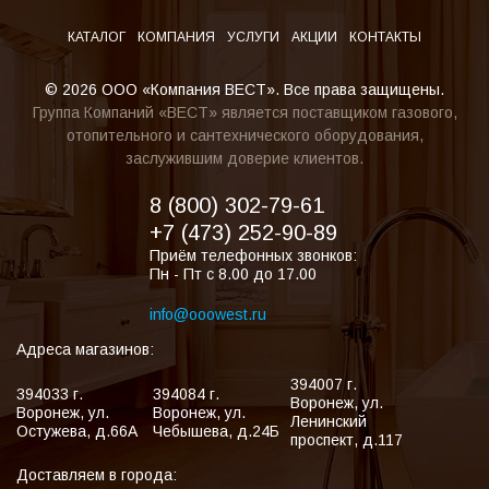
КАТАЛОГ
КОМПАНИЯ
УСЛУГИ
АКЦИИ
КОНТАКТЫ
© 2026 ООО «Компания ВЕСТ». Все права защищены.
Группа Компаний «ВЕСТ» является поставщиком газового,
отопительного и сантехнического оборудования,
заслужившим доверие клиентов.
8 (800) 302-79-61
+7 (473) 252-90-89
Приём телефонных звонков:
Пн - Пт с 8.00 до 17.00
info@ooowest.ru
Адреса магазинов:
394007
г.
394033
г.
394084
г.
Воронеж
,
ул.
Воронеж
,
ул.
Воронеж
,
ул.
Ленинский
Остужева, д.66А
Чебышева, д.24Б
проспект, д.117
Доставляем в города: