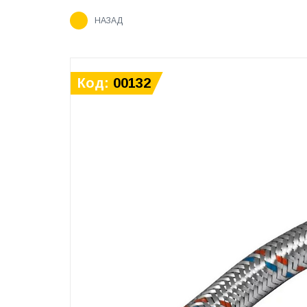
НАЗАД
Код:
00132