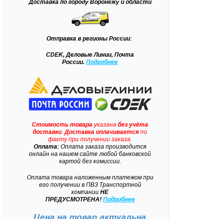
Доставка
по городу Воронежу и области
Отправка
в регионы России:
CDEK, Деловые Линии, Почта
России.
Подробнее
Стоимость товара
указана
без учёта
доставки
.
Доставка
оплачивается
по
факту при получении заказа.
Оплата:
Оплата заказа производится
онлайн на нашем сайте любой банковской
картой без комиссии.
Оплата товара наложенным платежом при
его получении в ПВЗ Транспортной
компании
НЕ
ПРЕДУСМОТРЕНА!
Подробнее
Цена на товар актуальна