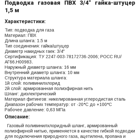
Подводка газовая ПВХ 3/4" гайка-штуцер
1,5 м
Характеристики:
Тип: подводка для газа
Материал: ПВХ
Длина шланга: 1.5 м
Тип соединения: гайка/штуцер
Диаметр накидных гаек: 3/4"
Сертификация: ТУ 2247-003-78172736-2006; РОСС RU/
АГ66.Н00983.
Наружный диаметр шланга: 16 мм
Внутренний диаметр шланга: 10 мм
Структура материала шланга:
1й слой: поливинилхлорид
2й слой: армированная полиэфирная нить
Шланг: диэлектрический
Материал фитингов: никелированная углеродистая сталь
Диапазон рабочих температур: от -20*С до +100*С
Рабочее давление: 0,63 МПа
Описание:
Газовый поливинилхлоридный шланг, армированный
полиэфирной нитью, применяется в качестве гибкой подводки
для подключения природного газа, ацетилена, пропана и