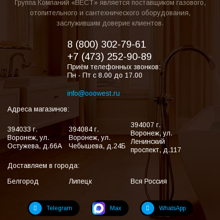
Группа Компаний «ВЕСТ» является поставщиком газового,
отопительного и сантехнического оборудования,
заслужившим доверие клиентов.
8 (800) 302-79-61
+7 (473) 252-90-89
Приём телефонных звонков:
Пн - Пт с 8.00 до 17.00
info@ooowest.ru
Адреса магазинов:
394007
г.
394033
г.
394084
г.
Воронеж
,
ул.
Воронеж
,
ул.
Воронеж
,
ул.
Ленинский
Остужева, д.66А
Чебышева, д.24Б
проспект, д.117
Доставляем в города:
Белгород
Липецк
Вся Россия
Telegram
Max
WhatsApp