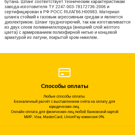
бутана. Шланг соответствует техническим характеристикам
завода-изготовителя ТУ 2247-003-78172736-2006 и
сертифицирован в РФ РОСС RU/АГ66.Н00983. Материал
шланга стойкий к газовым агрессивным средам и является
диэлектриком. Шланг трудногорючий, так как изготавливается
из двух слоев поливинилхлорида (внешний слой жёлтого
цвета) с армированием полиэфирной нитью и концевой
арматурой из латуни, покрытой хром-никелем.
Способы оплаты
Любые способы оплаты.
Безналичный расчёт с выставлением счёта на оплату для
юридических лиц.
Онлайн-оплата для физических лиц любой банковской картой
МИР, Visa, MasterCard, UnionPay комиссия 0%.