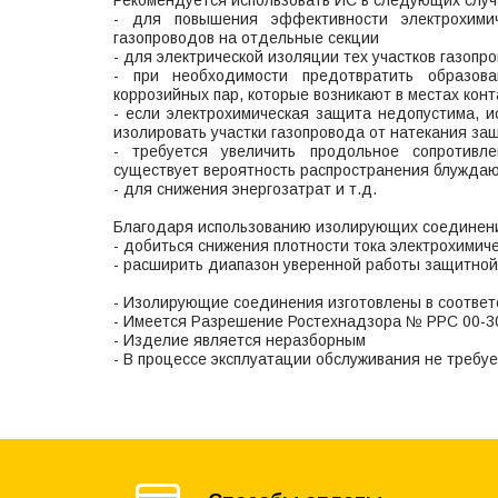
Рекомендуется использовать ИС в следующих случ
- для повышения эффективности электрохими
газопроводов на отдельные секции
- для электрической изоляции тех участков газопр
- при необходимости предотвратить образов
коррозийных пар, которые возникают в местах кон
- если электрохимическая защита недопустима, и
изолировать участки газопровода от натекания за
- требуется увеличить продольное сопротивл
существует вероятность распространения блужда
- для снижения энергозатрат и т.д.
Благодаря использованию изолирующих соединени
- добиться снижения плотности тока электрохимич
- расширить диапазон уверенной работы защитной
- Изолирующие соединения изготовлены в соответ
- Имеется Разрешение Ростехнадзора № РРС 00-3
- Изделие является неразборным
- В процессе эксплуатации обслуживания не требуе