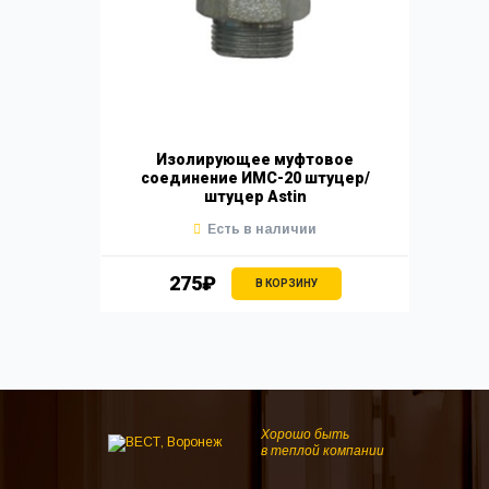
Изолирующее муфтовое
соединение ИМС-20 штуцер/
штуцер Astin
Есть в наличии
275₽
В КОРЗИНУ
Хорошо быть
в теплой компании