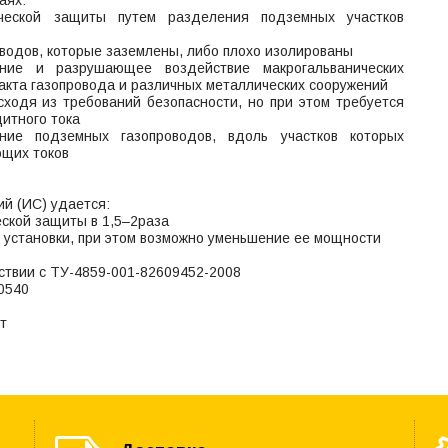
аях:
ческой защиты путем разделения подземных участков
оводов, которые заземлены, либо плохо изолированы
ание и разрушающее воздействие макрогальванических
такта газопровода и различных металлических сооружений
сходя из требований безопасности, но при этом требуется
щитного тока
ение подземных газопроводов, вдоль участков которых
ющих токов
й (ИС) удается:
еской защиты в 1,5–2раза
 установки, при этом возможно уменьшение ее мощности
ствии с ТУ-4859-001-82609452-2008
0540
т