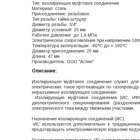
Тип: изолирующее муфтовое соединение
Материал: сталь
Присоединение: резьбовое
Тип резьбы: гайка-штуцер
Диаметр резьбы: 3/4"
Диаметр условный: 20 мм
Рабочее давление: до 1,6 МПа
Электрическое сопротивление при напряжении 100
Температура эксплуатации: -60*С до + 100*С
Диаметр присоединения: 20 мм
Длина: 47 мм
Производитель: ООО "Астин"
Описание:
Изолирующее муфтовое соединение служит для 
электрических токов протекающих по газопровод
неразъемное изолирующее соединение.
Изолирующие муфтовое соединения (ИС, ИФС
диэлектрического секционирования (разделени
электрического тока между смежными участками.
Назначение изолирующих соединений (ИС):
-ИС используются дополнительно к традиционн
предотвращать электрохимическую коррозию подз