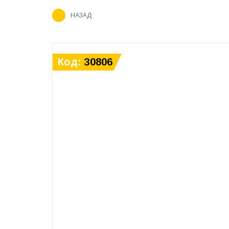
НАЗАД
Код:
30806