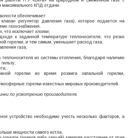
ля работы ГГУ «Вега» на природном и сжиженном газе с
я максимального КПД отдачи.
асности обеспечивает:
 клапан регулятор давления газа), которое подается на
теме газоснабжения.
, что исключает хлопки;
дходе к заданной температуре теплоносителя, что резко
ой горелки, и тем самым, уменьшает расход газа;
авления газа;
ива теплоносителя из системы отопления, благодаря наличию
 гильзу;
та;
вной горелки во время розжига запальной горелки,
тмосферные горелки известных мировых производителей.
инки по усмотрению производителя.
ное устройство необходимо учесть несколько факторов, а
больше мощности самого котла;
х горелок (рожков либо секций) замеряя расстояние от края