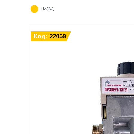
НАЗАД
Код:
22069