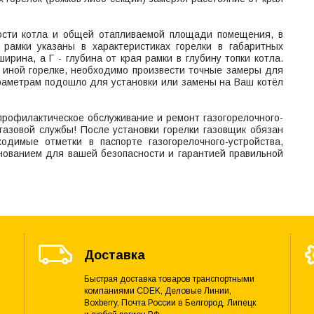
ости котла и общей отапливаемой площади помещения, в
 рамки указаны в характеристиках горелки в габаритных
ширина, а Г - глубина от края рамки в глубину топки котла.
и иной горелке, необходимо произвести точные замеры для
араметрам подошло для установки или замены на Ваш котёл
профилактическое обслуживание и ремонт газогорелочного-
газовой службы! После установки горелки газовщик обязан
одимые отметки в паспорте газогорелочного-устройства,
нованием для вашей безопасности и гарантией правильной
Доставка
Быстрая доставка товаров транспортными
компаниями CDEK, Деловые Линии,
Boxberry, Почта России в Белгород, Липецк