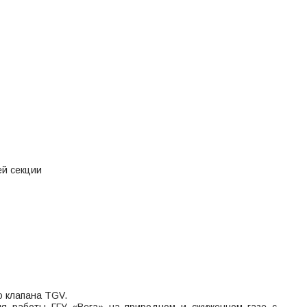
ей секции
о клапана TGV.