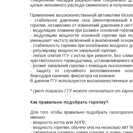
Секционная насадка разработана специально д
целью экономного расхода сжиженного и получени
Применение высококачественной автоматики безоп
- стабильное давление газа (вмонтированный в
горелки, независимо от изменений давления в сис
- модуляцию пламени при розжиге основной горелки
- модуляцию мощности основной горелки при по
уменьшает частоту включений и выключений основн
- стабильность горения при колебаниях входного д
- регулировку мощности запальной горелки;
- легкое снятие ГГУ с котла при ремонте, без сл
чувствительного термодатчика, устанавливаемого в
- розжиг запальной горелки с помощью пьезоэлемен
- защиту от случайного воспламенения осно
благодаря наличию фиксатора на клапане
В данном ГГУ используются высококачественные а
* Цвет покраски ГГУ может отличаться от карт
Как правильно подобрать горелку?
Для того чтобы правильно подобрать газогорелоч
именно:
- мощность котла или АОГВ;
- мощность горелки, обычно она на несколько кВт 
- габаритные размеры рамки горелки и длину сами