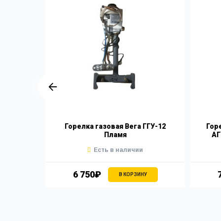
ГГУ-12
Горелка газовая Вега ГГУ-12
Горе
Пламя
АГ
Есть в наличии
6 750₽
У
В КОРЗИНУ