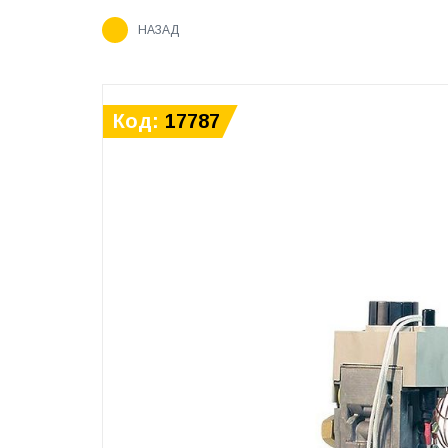
НАЗАД
Код:
17787