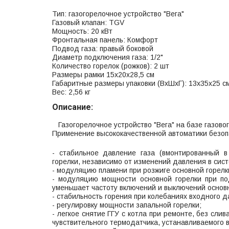
Тип: газогорелочное устройство "Вега"
Газовый клапан: TGV
Мощность: 20 кВт
Фронтальная панель: Комфорт
Подвод газа: правый боковой
Диаметр подключения газа: 1/2"
Количество горелок (рожков): 2 шт
Размеры рамки 15х20х28,5 см
Габаритные размеры упаковки (ВхШхГ): 13х35х25 с
Вес: 2,56 кг
Описание:
Газогорелочное устройство "Вега" на базе газово
Применение высококачественной автоматики безоп
- стабильное давление газа (вмонтированный в
горелки, независимо от изменений давления в сис
- модуляцию пламени при розжиге основной горелки
- модуляцию мощности основной горелки при по
уменьшает частоту включений и выключений основн
- стабильность горения при колебаниях входного д
- регулировку мощности запальной горелки;
- легкое снятие ГГУ с котла при ремонте, без сл
чувствительного термодатчика, устанавливаемого в