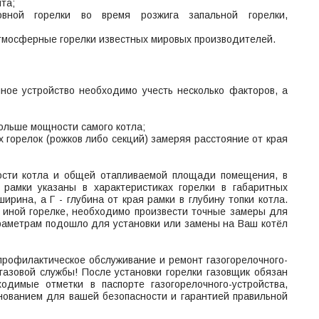
та;
вной горелки во время розжига запальной горелки,
тмосферные горелки известных мировых производителей.
ное устройство необходимо учесть несколько факторов, а
больше мощности самого котла;
х горелок (рожков либо секций) замеряя расстояние от края
ости котла и общей отапливаемой площади помещения, в
 рамки указаны в характеристиках горелки в габаритных
ширина, а Г - глубина от края рамки в глубину топки котла.
и иной горелке, необходимо произвести точные замеры для
араметрам подошло для установки или замены на Ваш котёл
профилактическое обслуживание и ремонт газогорелочного-
газовой службы! После установки горелки газовщик обязан
одимые отметки в паспорте газогорелочного-устройства,
нованием для вашей безопасности и гарантией правильной