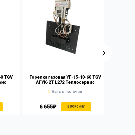
60 TGV
Горелка газовая УГ-15-10-60 TGV
Горелка
вис
АГУК-2Т L272 Теплосервис
АГУК
Есть в наличии
6 655₽
6 
В КОРЗИНУ