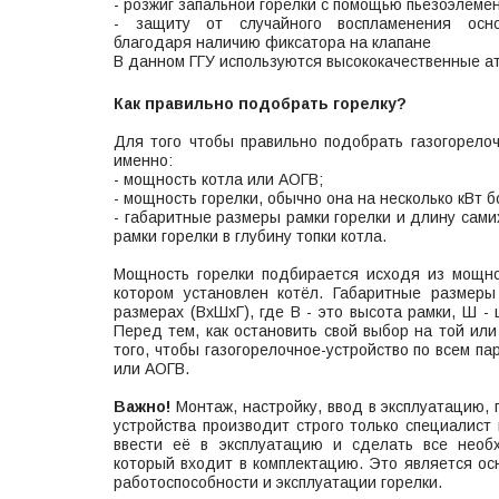
- розжиг запальной горелки с помощью пьезоэлемен
- защиту от случайного воспламенения осно
благодаря наличию фиксатора на клапане
В данном ГГУ используются высококачественные а
Как правильно подобрать горелку?
Для того чтобы правильно подобрать газогорелоч
именно:
- мощность котла или АОГВ;
- мощность горелки, обычно она на несколько кВт 
- габаритные размеры рамки горелки и длину сами
рамки горелки в глубину топки котла.
Мощность горелки подбирается исходя из мощн
котором установлен котёл. Габаритные размеры
размерах (ВхШхГ), где В - это высота рамки, Ш - 
Перед тем, как остановить свой выбор на той ил
того, чтобы газогорелочное-устройство по всем п
или АОГВ.
Важно!
Монтаж, настройку, ввод в эксплуатацию, 
устройства производит строго только специалист 
ввести её в эксплуатацию и сделать все необх
который входит в комплектацию. Это является ос
работоспособности и эксплуатации горелки.