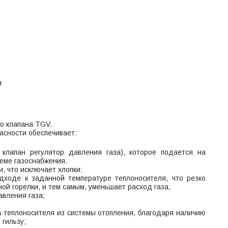
м
го клапана TGV.
асности обеспечивает:
 клапан регулятор давления газа), которое подается на
теме газоснабжения.
, что исключает хлопки;
дходе к заданной температуре теплоносителя, что резко
ой горелки, и тем самым, уменьшает расход газа;
авления газа;
ива теплоносителя из системы отопления, благодаря наличию
 гильзу;