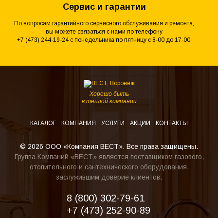
Сервис и гарантии
По вопросам гарантийного сервисного обслуживания и ремонта,
вы можете связаться с нами по телефону
+7 (473) 244-19-24 с понедельника по пятницу с 8-00 до 17-00.
Хорошо быть
в теплой компании
КАТАЛОГ
КОМПАНИЯ
УСЛУГИ
АКЦИИ
КОНТАКТЫ
© 2026 ООО «Компания ВЕСТ». Все права защищены.
Группа Компаний «ВЕСТ» является поставщиком газового,
отопительного и сантехнического оборудования,
заслужившим доверие клиентов.
8 (800) 302-79-61
+7 (473) 252-90-89