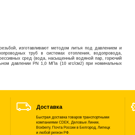
езьбой, изготавливают методом литья под давлением и
опроводных труб в системах отопления, водопровода,
грессивных сред (вода, насыщенный водяной пар, горючий
льном давлении PN 1,0 МПа (10 кгс/см2) при номинальных
Доставка
Быстрая доставка товаров транспортными
компаниями CDEK, Деловые Линии,
Boxberry, Почта России в Белгород, Липецк
и любой регион РФ.