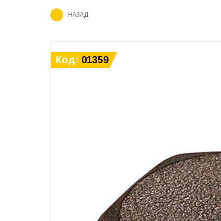
НАЗАД
Код:
01359