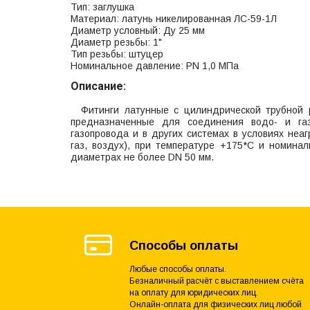
Тип: заглушка
Материал: латунь никелированная ЛС-59-1Л
Диаметр условный: Ду 25 мм
Диаметр резьбы: 1"
Тип резьбы: штуцер
Номинальное давление: PN 1,0 МПа
Описание:
Фитинги латунные с цилиндрической трубной р
предназначенные для соединения водо- и газ
газопровода и в других системах в условиях неа
газ, воздух), при температуре +175*С и номина
диаметрах не более DN 50 мм.
Способы оплаты
Любые способы оплаты.
Безналичный расчёт с выставлением счёта
на оплату для юридических лиц.
Онлайн-оплата для физических лиц любой