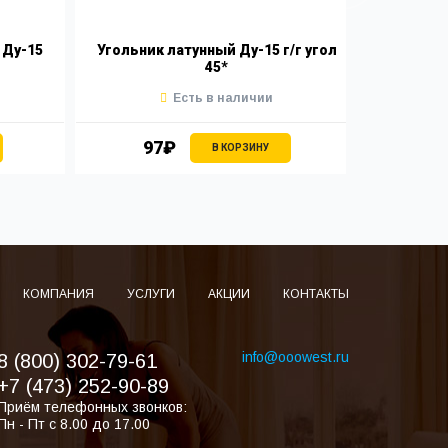
 Ду-15
Угольник латунный Ду-15 г/г угол
Удлинит
45*
Есть в наличии
97₽
9
В КОРЗИНУ
КОМПАНИЯ
УСЛУГИ
АКЦИИ
КОНТАКТЫ
info@ooowest.ru
8 (800) 302-79-61
+7 (473) 252-90-89
Приём телефонных звонков:
Пн - Пт с 8.00 до 17.00