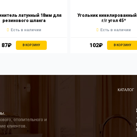
нитель латунный 18мм для
Угольник никелированный
резинового шланга
г/г угол 45*
Есть в наличии
Есть в наличии
87₽
102₽
В КОРЗИНУ
В КОРЗИНУ
КАТАЛОГ
ны.
ового, отопительного и
ие клиентов.