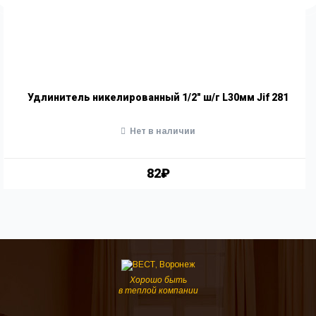
Удлинитель никелированный 1/2" ш/г L30мм Jif 281
Нет в наличии
82₽
Хорошо быть
в теплой компании