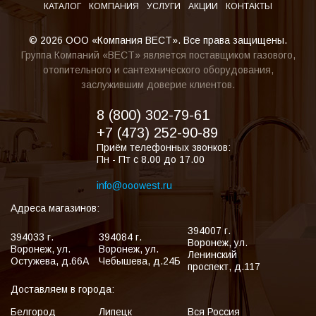
КАТАЛОГ
КОМПАНИЯ
УСЛУГИ
АКЦИИ
КОНТАКТЫ
© 2026 ООО «Компания ВЕСТ». Все права защищены.
Группа Компаний «ВЕСТ» является поставщиком газового,
отопительного и сантехнического оборудования,
заслужившим доверие клиентов.
8 (800) 302-79-61
+7 (473) 252-90-89
Приём телефонных звонков:
Пн - Пт с 8.00 до 17.00
info@ooowest.ru
Адреса магазинов:
394007
г.
394033
г.
394084
г.
Воронеж
,
ул.
Воронеж
,
ул.
Воронеж
,
ул.
Ленинский
Остужева, д.66А
Чебышева, д.24Б
проспект, д.117
Доставляем в города:
Белгород
Липецк
Вся Россия