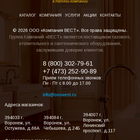
в теплой компании
КАТАЛОГ
КОМПАНИЯ
УСЛУГИ
АКЦИИ
КОНТАКТЫ
© 2026 ООО «Компания ВЕСТ». Все права защищены.
Группа Компаний «ВЕСТ» является поставщиком газового,
отопительного и сантехнического оборудования,
заслужившим доверие клиентов.
8 (800) 302-79-61
+7 (473) 252-90-89
Приём телефонных звонков:
Пн - Пт с 8.00 до 17.00
info@ooowest.ru
Адреса магазинов:
394007
г.
394033
г.
394084
г.
Воронеж
,
ул.
Воронеж
,
ул.
Воронеж
,
ул.
Ленинский
Остужева, д.66А
Чебышева, д.24Б
проспект, д.117