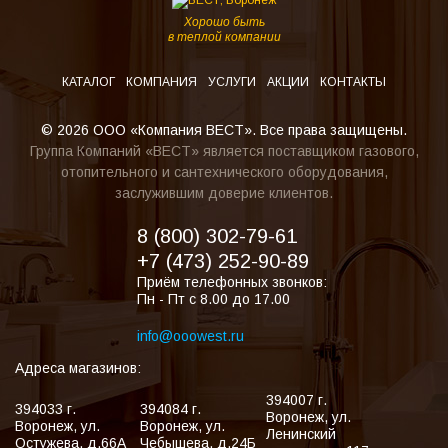
Хорошо быть
в теплой компании
КАТАЛОГ
КОМПАНИЯ
УСЛУГИ
АКЦИИ
КОНТАКТЫ
© 2026 ООО «Компания ВЕСТ». Все права защищены.
Группа Компаний «ВЕСТ» является поставщиком газового,
отопительного и сантехнического оборудования,
заслужившим доверие клиентов.
8 (800) 302-79-61
+7 (473) 252-90-89
Приём телефонных звонков:
Пн - Пт с 8.00 до 17.00
info@ooowest.ru
Адреса магазинов:
394007
г.
394033
г.
394084
г.
Воронеж
,
ул.
Воронеж
,
ул.
Воронеж
,
ул.
Ленинский
Остужева, д.66А
Чебышева, д.24Б