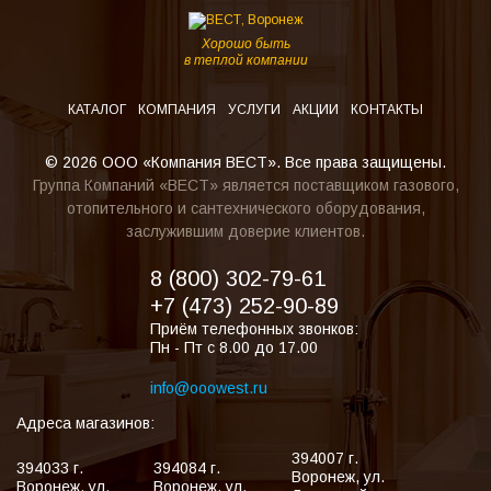
Хорошо быть
в теплой компании
КАТАЛОГ
КОМПАНИЯ
УСЛУГИ
АКЦИИ
КОНТАКТЫ
© 2026 ООО «Компания ВЕСТ». Все права защищены.
Группа Компаний «ВЕСТ» является поставщиком газового,
отопительного и сантехнического оборудования,
заслужившим доверие клиентов.
8 (800) 302-79-61
+7 (473) 252-90-89
Приём телефонных звонков:
Пн - Пт с 8.00 до 17.00
info@ooowest.ru
Адреса магазинов:
394007
г.
394033
г.
394084
г.
Воронеж
,
ул.
Воронеж
,
ул.
Воронеж
,
ул.