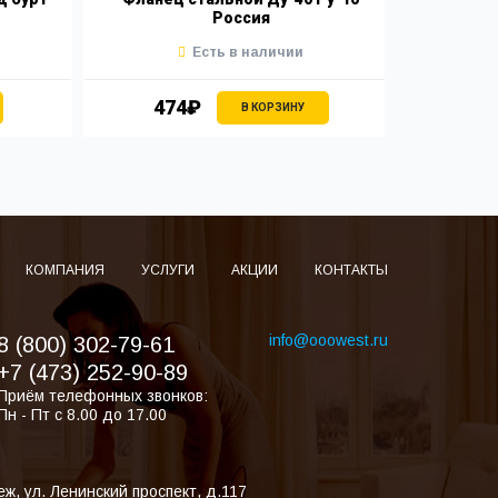
Россия
Есть в наличии
474₽
5
В КОРЗИНУ
КОМПАНИЯ
УСЛУГИ
АКЦИИ
КОНТАКТЫ
info@ooowest.ru
8 (800) 302-79-61
+7 (473) 252-90-89
Приём телефонных звонков:
Пн - Пт с 8.00 до 17.00
еж
,
ул. Ленинский проспект, д.117