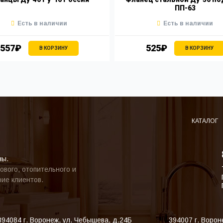
ПП-63
Есть в наличии
Есть в наличии
557₽
525₽
В КОРЗИНУ
В КОРЗИНУ
КАТАЛОГ
ны.
ового, отопительного и
ие клиентов.
394084
г. Воронеж
,
ул. Чебышева, д.24Б
394007
г. Ворон