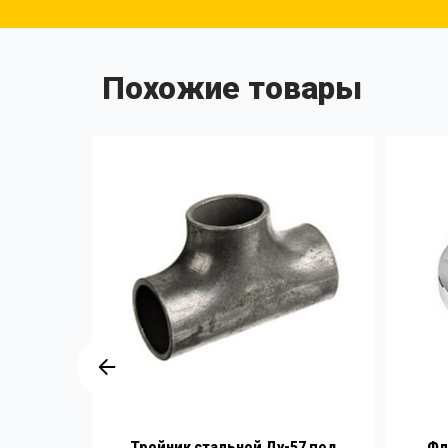
Похожие товары
х89 мм
Тройник стальной Ду-57 под
Фл