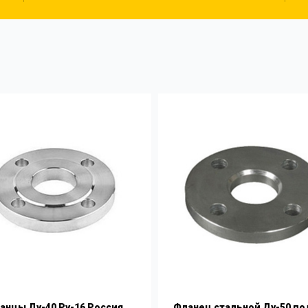
анцы Ду-40 Ру-16 Россия
Фланец стальной Ду-50 по