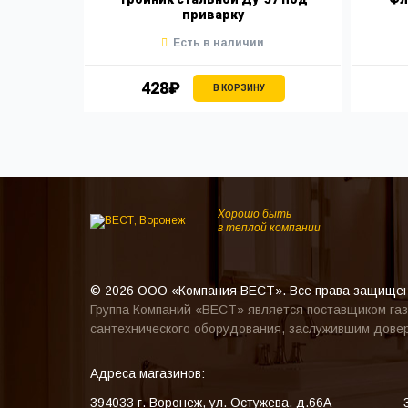
приварку
Есть в наличии
428₽
В КОРЗИНУ
Хорошо быть
в теплой компании
© 2026 ООО «Компания ВЕСТ». Все права защище
Группа Компаний «ВЕСТ» является поставщиком газ
сантехнического оборудования, заслужившим довер
Адреса магазинов:
394033
г. Воронеж
,
ул. Остужева, д.66А