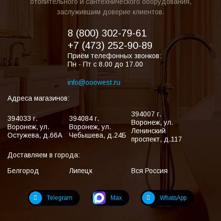
отопительного и сантехнического оборудования,
заслужившим доверие клиентов.
8 (800) 302-79-61
+7 (473) 252-90-89
Приём телефонных звонков:
Пн - Пт с 8.00 до 17.00
info@ooowest.ru
Адреса магазинов:
394007
г.
394033
г.
394084
г.
Воронеж
,
ул.
Воронеж
,
ул.
Воронеж
,
ул.
Ленинский
Остужева, д.66А
Чебышева, д.24Б
проспект, д.117
Доставляем в города:
Белгород
Липецк
Вся Россия
Telegram
Max
WhatsApp