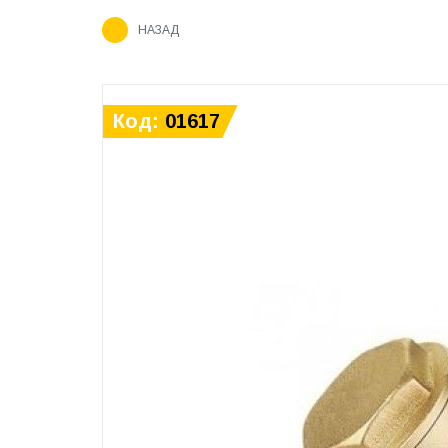
НАЗАД
Код:
01617