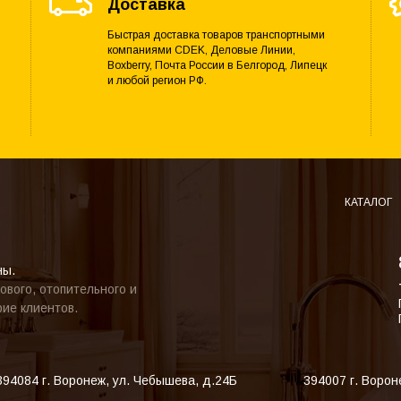
Доставка
Быстрая доставка товаров транспортными
компаниями CDEK, Деловые Линии,
Boxberry, Почта России в Белгород, Липецк
и любой регион РФ.
КАТАЛОГ
ны.
ового, отопительного и
ие клиентов.
394084
г. Воронеж
,
ул. Чебышева, д.24Б
394007
г. Ворон