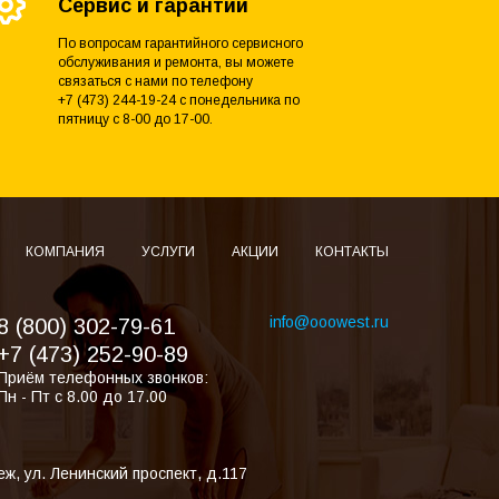
Сервис и гарантии
По вопросам гарантийного сервисного
обслуживания и ремонта, вы можете
связаться с нами по телефону
+7 (473) 244-19-24 с понедельника по
пятницу с 8-00 до 17-00.
КОМПАНИЯ
УСЛУГИ
АКЦИИ
КОНТАКТЫ
info@ooowest.ru
8 (800) 302-79-61
+7 (473) 252-90-89
Приём телефонных звонков:
Пн - Пт с 8.00 до 17.00
еж
,
ул. Ленинский проспект, д.117