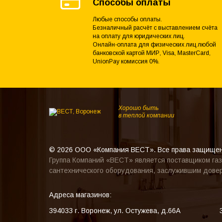
Способы оплаты
Любые способы оплаты.
Безналичный расчёт с выставлением счёта
на оплату для юридических лиц.
Онлайн-оплата для физических лиц любой
банковской картой МИР, Visa, MasterCard,
UnionPay комиссия 0%.
Хорошо быть
в теплой компании
© 2026 ООО «Компания ВЕСТ». Все права защище
Группа Компаний «ВЕСТ» является поставщиком газ
сантехнического оборудования, заслужившим довер
Адреса магазинов:
394033
г. Воронеж
,
ул. Остужева, д.66А