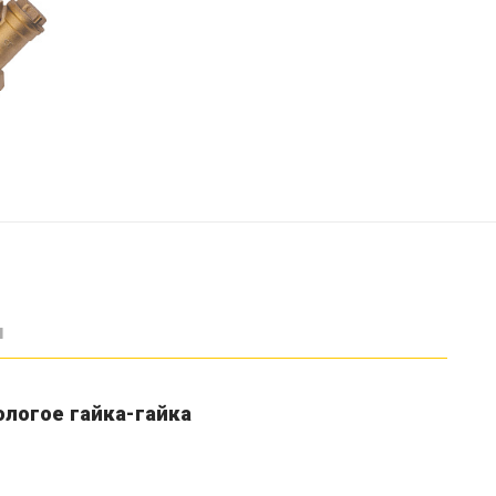
ы
логое гайка-гайка