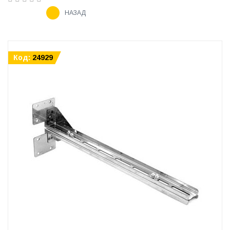
НАЗАД
Код:
24929