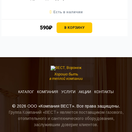
Есть в наличии
590₽
В КОРЗИНУ
Хорошо быть
в теплой компании
КАТАЛОГ
КОМПАНИЯ
УСЛУГИ
АКЦИИ
КОНТАКТЫ
© 2026 ООО «Компания ВЕСТ». Все права защищены.
Группа Компаний «ВЕСТ» является поставщиком газового,
отопительного и сантехнического оборудования,
заслужившим доверие клиентов.