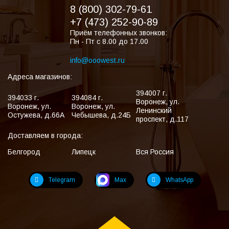
8 (800) 302-79-61
+7 (473) 252-90-89
Приём телефонных звонков:
Пн - Пт с 8.00 до 17.00
info@ooowest.ru
Адреса магазинов:
394007
г.
394033
г.
394084
г.
Воронеж
,
ул.
Воронеж
,
ул.
Воронеж
,
ул.
Ленинский
Остужева, д.66А
Чебышева, д.24Б
проспект, д.117
Доставляем в города:
Белгород
Липецк
Вся Россия
Telegram
Max
WhatsApp