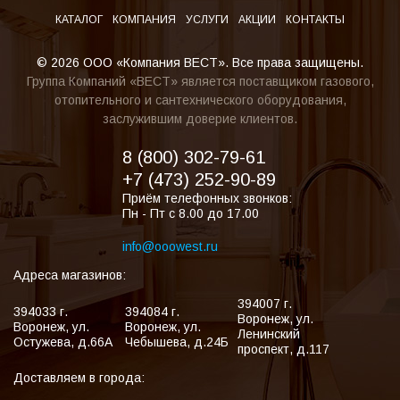
КАТАЛОГ
КОМПАНИЯ
УСЛУГИ
АКЦИИ
КОНТАКТЫ
© 2026 ООО «Компания ВЕСТ». Все права защищены.
Группа Компаний «ВЕСТ» является поставщиком газового,
отопительного и сантехнического оборудования,
заслужившим доверие клиентов.
8 (800) 302-79-61
+7 (473) 252-90-89
Приём телефонных звонков:
Пн - Пт с 8.00 до 17.00
info@ooowest.ru
Адреса магазинов:
394007
г.
394033
г.
394084
г.
Воронеж
,
ул.
Воронеж
,
ул.
Воронеж
,
ул.
Ленинский
Остужева, д.66А
Чебышева, д.24Б
проспект, д.117
Доставляем в города: