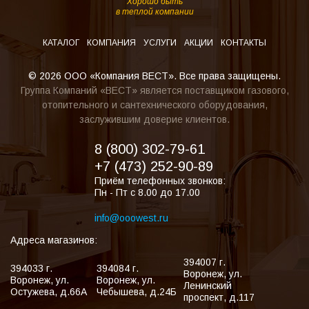
Хорошо быть
в теплой компании
КАТАЛОГ
КОМПАНИЯ
УСЛУГИ
АКЦИИ
КОНТАКТЫ
© 2026 ООО «Компания ВЕСТ». Все права защищены.
Группа Компаний «ВЕСТ» является поставщиком газового,
отопительного и сантехнического оборудования,
заслужившим доверие клиентов.
8 (800) 302-79-61
+7 (473) 252-90-89
Приём телефонных звонков:
Пн - Пт с 8.00 до 17.00
info@ooowest.ru
Адреса магазинов:
394007
г.
394033
г.
394084
г.
Воронеж
,
ул.
Воронеж
,
ул.
Воронеж
,
ул.
Ленинский
Остужева, д.66А
Чебышева, д.24Б
проспект, д.117