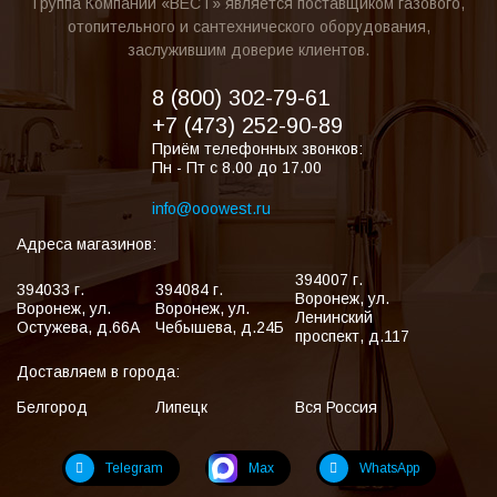
Группа Компаний «ВЕСТ» является поставщиком газового,
отопительного и сантехнического оборудования,
заслужившим доверие клиентов.
8 (800) 302-79-61
+7 (473) 252-90-89
Приём телефонных звонков:
Пн - Пт с 8.00 до 17.00
info@ooowest.ru
Адреса магазинов:
394007
г.
394033
г.
394084
г.
Воронеж
,
ул.
Воронеж
,
ул.
Воронеж
,
ул.
Ленинский
Остужева, д.66А
Чебышева, д.24Б
проспект, д.117
Доставляем в города:
Белгород
Липецк
Вся Россия
Telegram
Max
WhatsApp